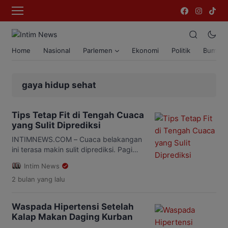
Home
Nasional
Parlemen
Ekonomi
Politik
Bumi T
gaya hidup sehat
Tips Tetap Fit di Tengah Cuaca
yang Sulit Diprediksi
INTIMNEWS.COM – Cuaca belakangan
ini terasa makin sulit diprediksi. Pagi
hari bisa terasa sangat panas, namun
Intim News
beberapa jam kemudian hujan turun
2 bulan
yang lalu
deras disertai angin kencang. Kondisi
cuaca yang berubah-ubah seperti ini
ternyata tidak hanya mengganggu
Waspada Hipertensi Setelah
aktivitas, tetapi juga bisa berdampak
Kalap Makan Daging Kurban
pada daya tahan tubuh. Perubahan