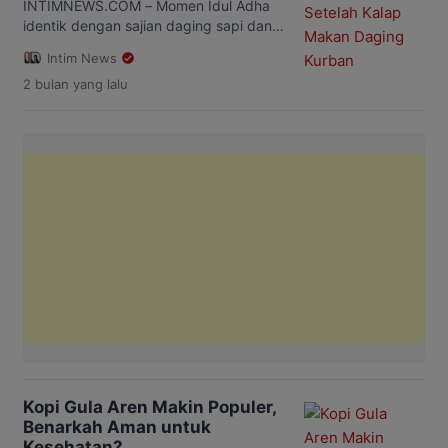
suhu dan kelembapan udara membuat
INTIMNEWS.COM – Momen Idul Adha
tubuh harus bekerja lebih keras […]
identik dengan sajian daging sapi dan
kambing yang diolah menjadi sate,
Intim News
gulai, rendang, hingga tongseng.
2 bulan
yang lalu
Namun di balik kelezatan tersebut,
masyarakat perlu mewaspadai risiko
kesehatan, terutama lonjakan tekanan
darah atau hipertensi akibat konsumsi
daging berlebihan. Dokter dan ahli gizi
mengingatkan, konsumsi daging merah
secara berlebihan dalam waktu singkat
dapat memicu […]
Kopi Gula Aren Makin Populer,
Benarkah Aman untuk
Kesehatan?