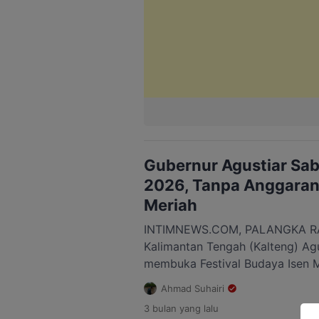
Gubernur Agustiar Sa
2026, Tanpa Anggaran 
Meriah
INTIMNEWS.COM, PALANGKA RA
Kalimantan Tengah (Kalteng) Agu
membuka Festival Budaya Isen M
Expo, dan Karnaval Budaya 2026
Ahmad Suhairi
Palangka Raya, Minggu, 17 Mei 2
3 bulan
yang lalu
digelar dalam rangka memeriahk