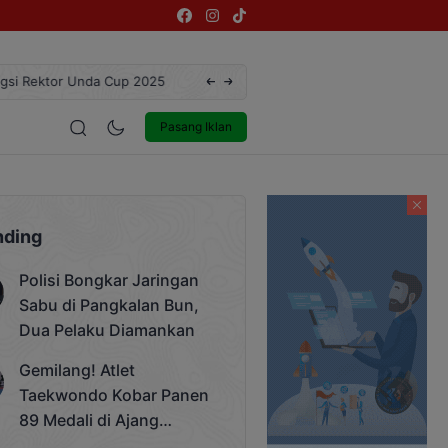
ngsi Rektor Unda Cup 2025
Terekam CCTV, Pelaku Curanmor di Jalan 
estyle
Entertainment
Pasang Iklan
nding
Polisi Bongkar Jaringan
Sabu di Pangkalan Bun,
Dua Pelaku Diamankan
Gemilang! Atlet
Taekwondo Kobar Panen
89 Medali di Ajang
Bergengsi Rektor Unda