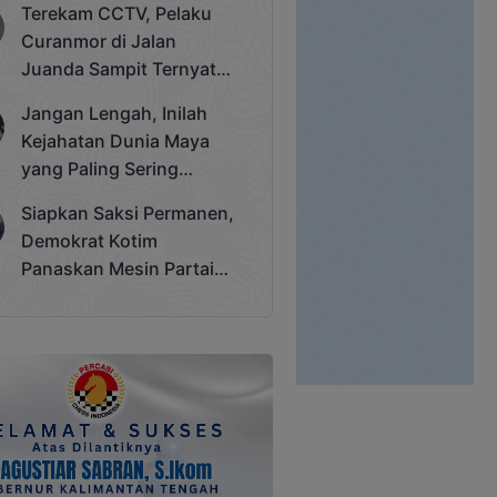
Terekam CCTV, Pelaku
Cup 2025
Curanmor di Jalan
Juanda Sampit Ternyata
Seorang PNS
Jangan Lengah, Inilah
Kejahatan Dunia Maya
yang Paling Sering
Terjadi
Siapkan Saksi Permanen,
Demokrat Kotim
Panaskan Mesin Partai
Hadapi Pemilu 2029