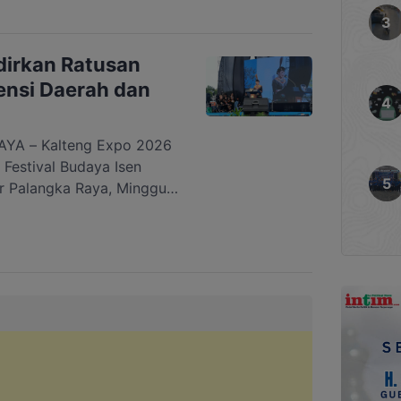
engan ciri khas musik ska
i pernah menjadi
dirkan Ratusan
tensi Daerah dan
A – Kalteng Expo 2026
Festival Budaya Isen
r Palangka Raya, Minggu,
adi wadah promosi produk
dukung pelaku Usaha
KM) dan ekonomi kreatif
 Gubernur Kalteng,
lteng […]