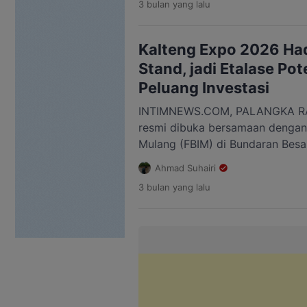
3 bulan
yang lalu
X tentu bukan hal asing. Band d
enerjik dan dentuman trompet in
soundtrack […]
Kalteng Expo 2026 Ha
Stand, jadi Etalase Po
Peluang Investasi
INTIMNEWS.COM, PALANGKA RAY
resmi dibuka bersamaan dengan 
Mulang (FBIM) di Bundaran Besa
17 Mei 2026. Kegiatan ini menj
Ahmad Suhairi
unggulan daerah sekaligus men
3 bulan
yang lalu
Mikro, Kecil, dan Menengah (UM
di Kalimantan Tengah (Kalteng).
Agustiar Sabran mengatakan, Ka