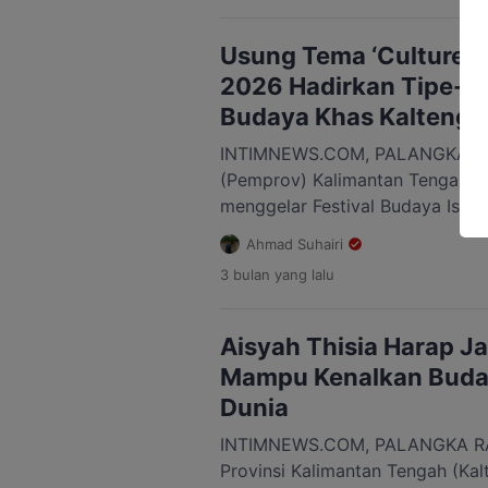
Provinsi Kalteng sekaligus menj
pariwisata, dan produk unggula
Usung Tema ‘Culture fo
sambutannya, […]
2026 Hadirkan Tipe-X
Budaya Khas Kalteng
INTIMNEWS.COM, PALANGKA RAY
(Pemprov) Kalimantan Tengah (K
menggelar Festival Budaya Isen
akan berlangsung pada 17 hingg
Ahmad Suhairi
Palangka Raya. Kegiatan tahuna
3 bulan
yang lalu
tema “Culture for Dignity” dan 
Bundaran Besar Palangka Raya 
Serbaguna. Opening ceremony d
Aisyah Thisia Harap J
[…]
Mampu Kenalkan Buday
Dunia
INTIMNEWS.COM, PALANGKA RA
Provinsi Kalimantan Tengah (Kalt