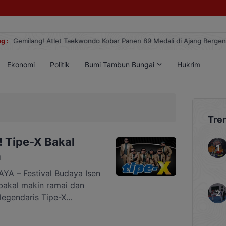
g :
Gemilang! Atlet Taekwondo Kobar Panen 89 Medali di Ajang Berge
Ekonomi
Politik
Bumi Tambun Bungai
Hukrim
Lif
Tre
! Tipe-X Bakal
h
 – Festival Budaya Isen
bakal makin ramai dan
legendaris Tipe-X
 panggung hiburan rakyat
erasi 2000-an, nama Tipe-