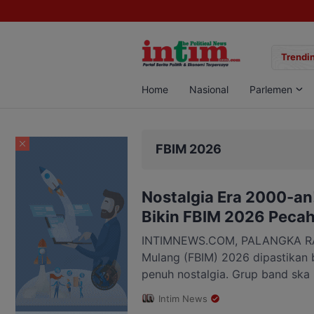
gan Sabu di Pangkalan Bun, Dua Pelaku Diamankan
Trendin
Home
Nasional
Parlemen
FBIM 2026
Nostalgia Era 2000-an
Bikin FBIM 2026 Peca
INTIMNEWS.COM, PALANGKA RAYA
Mulang (FBIM) 2026 dipastikan 
penuh nostalgia. Grup band ska 
dijadwalkan tampil memeriahkan
Intim News
di Kota Palangka Raya. Bagi gen