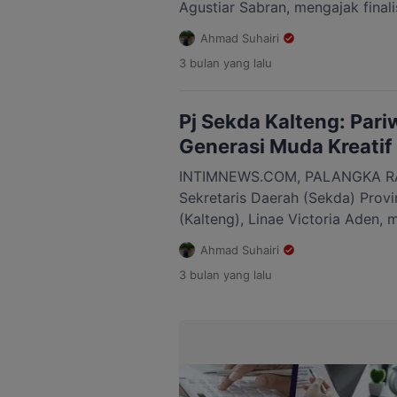
Agustiar Sabran, mengajak final
2026 aktif mempromosikan buda
Ahmad Suhairi
hingga ke tingkat nasional maupu
3 bulan
yang lalu
disampaikan Aisyah saat mengh
Hasundau Pemilihan Jagau dan N
Istana Isen Mulang, Palangka Ra
Pj Sekda Kalteng: Pari
Generasi Muda Kreatif
INTIMNEWS.COM, PALANGKA RAY
Sekretaris Daerah (Sekda) Provi
(Kalteng), Linae Victoria Aden, m
Nyai Kalteng 2026 memiliki per
Ahmad Suhairi
memperkenalkan budaya dan par
3 bulan
yang lalu
masyarakat luas. Hal itu disamp
menghadiri jamuan Hasupa Hasu
Pemilihan Jagau dan Nyai Kalten