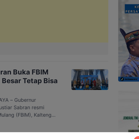
bran Buka FBIM
Besar Tetap Bisa
YA – Gubernur
stiar Sabran resmi
ulang (FBIM), Kalteng
 di Bundaran Besar
026. Kegiatan tersebut
an Hari Jadi ke-69