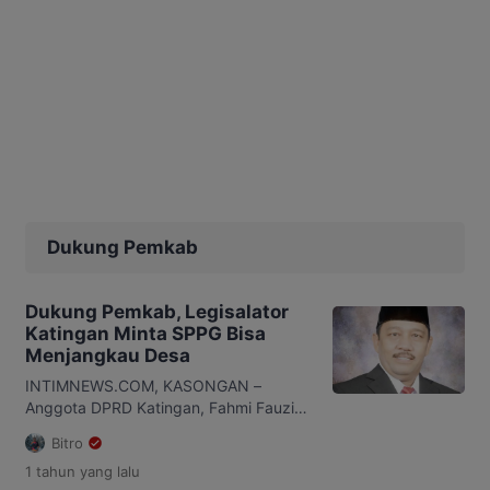
Dukung Pemkab
Dukung Pemkab, Legisalator
Katingan Minta SPPG Bisa
Menjangkau Desa
INTIMNEWS.COM, KASONGAN –
Anggota DPRD Katingan, Fahmi Fauzi,
menyatakan dukungannya terhadap
Bitro
langkah nnyata pemerintah Kabupaten
1 tahun
yang lalu
Katingan terus berkomitmen