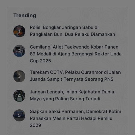
meningkatkan kualitas gizi bagi
masyarakat melalui Satuan Pelayanan
Pemenuhan Gizi (SPPG). SPPG tersebut
Trending
berlokasi di Jalan Paken, Kelurahan
Kasongan Lama, Kecamatan Katingan
Polisi Bongkar Jaringan Sabu di
Hilir. Peresmian ini menjadi salah satu
Pangkalan Bun, Dua Pelaku Diamankan
langkah konkret dalam upaya
penanganan masalah gizi yang selama
Gemilang! Atlet Taekwondo Kobar Panen
[…]
89 Medali di Ajang Bergengsi Rektor Unda
Cup 2025
Terekam CCTV, Pelaku Curanmor di Jalan
Juanda Sampit Ternyata Seorang PNS
Jangan Lengah, Inilah Kejahatan Dunia
Maya yang Paling Sering Terjadi
Siapkan Saksi Permanen, Demokrat Kotim
Panaskan Mesin Partai Hadapi Pemilu
2029