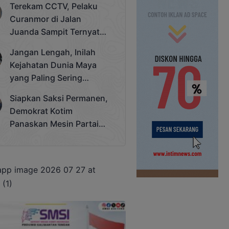
Terekam CCTV, Pelaku
Cup 2025
Curanmor di Jalan
Juanda Sampit Ternyata
Seorang PNS
Jangan Lengah, Inilah
Kejahatan Dunia Maya
yang Paling Sering
Terjadi
Siapkan Saksi Permanen,
Demokrat Kotim
Panaskan Mesin Partai
Hadapi Pemilu 2029