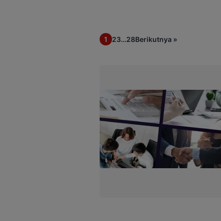
Pegawai Pemerintah dengan Perja
mendukung langkah-langkah pem
1
2
3
…
28
Berikutnya »