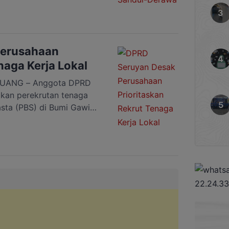
gota DPRD Seruyan, Wiwin
n perusahaan besar
 tangan melakukan
arapannya pemerintah
Perusahaan
naga Kerja Lokal
UANG – Anggota DPRD
akan perekrutan tenaga
asta (PBS) di Bumi Gawi
erusahaan lebih
al yang tinggal di sekitar
“Kami selaku legislator
an lebih memprioritaskan
ak yang hingga saat […]