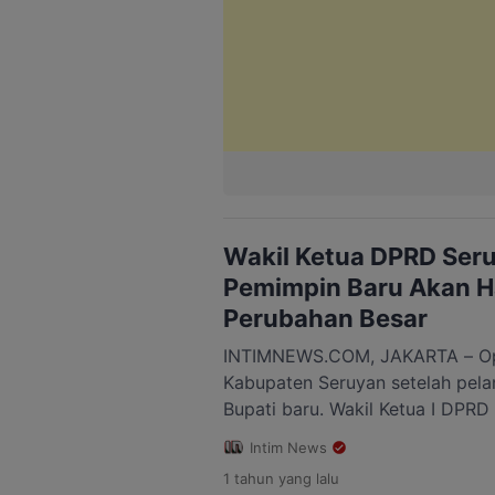
Wakil Ketua DPRD Ser
Pemimpin Baru Akan H
Perubahan Besar
INTIMNEWS.COM, JAKARTA – Op
Kabupaten Seruyan setelah pelan
Bupati baru. Wakil Ketua I DPRD 
meyakini bahwa duet kepemimp
Intim News
dan H. Supian akan membawa pe
1 tahun
yang lalu
daerah tersebut. Pelantikan yan