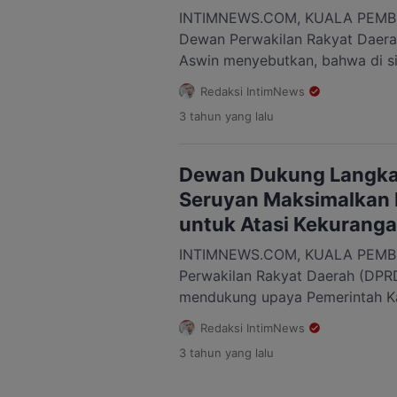
INTIMNEWS.COM, KUALA PEMBUA
Dewan Perwakilan Rakyat Daera
Aswin menyebutkan, bahwa di s
sudah hampir habis, pihaknya in
Redaksi IntimNews
yang nyata dalam membantu mas
3 tahun
yang lalu
setempat. “Kami ini tidak lama l
masa jabatan ini, kami ingin me
untuk […]
Dewan Dukung Langk
Seruyan Maksimalkan 
untuk Atasi Kekurang
INTIMNEWS.COM, KUALA PEMB
Perwakilan Rakyat Daerah (DPRD
mendukung upaya Pemerintah K
Seruyan dalam rangka melengka
Redaksi IntimNews
pengajar atau guru yang ada di 
3 tahun
yang lalu
setempat. Menurut Bejo, salah s
dengan memaksimalkan perekru