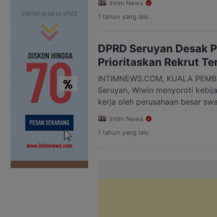
Intim News
parah. Menanggapi hal ini, Ang
1 tahun
yang lalu
mendesak pemerintah daerah da
swasta (PBS) agar segera turun
perbaikan sebelum Lebaran. “H
DPRD Seruyan Desak 
daerah maupun […]
Prioritaskan Rekrut Te
INTIMNEWS.COM, KUALA PEMB
Seruyan, Wiwin menyoroti kebij
kerja oleh perusahaan besar sw
Hatantiring. Ia mendesak agar p
Intim News
memprioritaskan tenaga kerja lok
1 tahun
yang lalu
wilayah operasional perusahaan. 
meminta kepada setiap perusaha
tenaga kerja lokal, karena bany