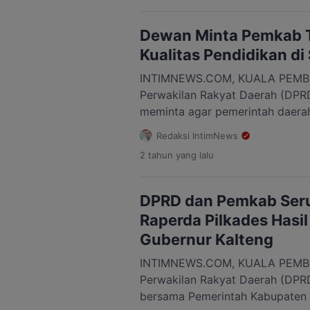
Presiden Republik Indonesia, H.
Jakarta pada 20 Februari 2025,
Dewan Minta Pemkab 
Kualitas Pendidikan di
INTIMNEWS.COM, KUALA PEMB
Perwakilan Rakyat Daerah (DPR
meminta agar pemerintah daerah 
dapat melakukan upaya dalam m
Redaksi IntimNews
pendidikan di kabupaten setempa
2 tahun
yang lalu
oleh Wakil Ketua I DPRD Kabupa
Yantoko saat dihubungi mengena
Kabupaten Seruyan. “Ya harapan
DPRD dan Pemkab Ser
pendidikan kita […]
Raperda Pilkades Hasil 
Gubernur Kalteng
INTIMNEWS.COM, KUALA PEMBU
Perwakilan Rakyat Daerah (DPR
bersama Pemerintah Kabupaten