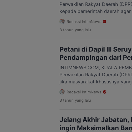
Perwakilan Rakyat Daerah (DPR
kepada pemerintah daerah agar 
langkah dalam upaya penyaluran j
Redaksi IntimNews
building Tanjung Paring Perusa
3 tahun
yang lalu
(PDAM) Seruyan. Anggota DPRD
mengatakan, jaringan listrik PL
memaksimalkan operasional pad
Petani di Dapil III Seru
tersebut. “Jaringan listrik […]
Pendampingan dari Pe
INTIMNEWS.COM, KUALA PEMB
Perwakilan Rakyat Daerah (DPR
jika masyarakat khususnya yang 
dan pekebun di daerah pemilihan 
Redaksi IntimNews
Kecamatan Seruyan Tengah, Ser
3 tahun
yang lalu
dan Suling Tambun sangat perl
dan pembinaan. Anggota DPRD 
mengungkapkan, bahwa lahan p
Jelang Akhir Jabatan,
perkebunan di Dapil III […]
ingin Maksimalkan Ba