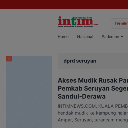
gan Sabu di Pangkalan Bun, Dua Pelaku Diamankan
Trendin
Home
Nasional
Parlemen
dprd seruyan
Akses Mudik Rusak Pa
Pemkab Seruyan Segera
Sandul-Derawa
INTIMNEWS.COM, KUALA PEMB
hendak mudik ke kampung hala
Ampar, Seruyan, terancam meng
sulit akibat kondisi Jalan Sand