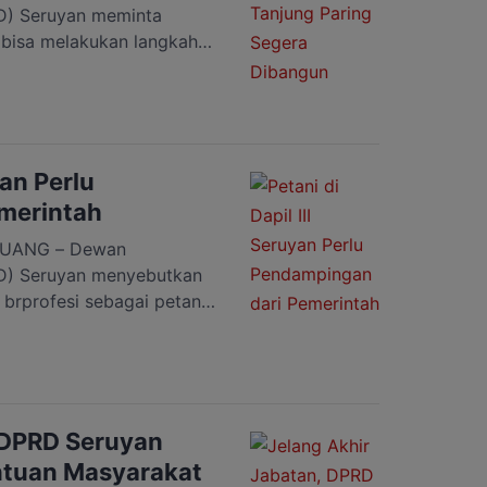
D) Seruyan meminta
bisa melakukan langkah-
aringan listrik ke intake
haan Daerah Air dan Minum
 Seruyan Argiansyah
N sangat dibutuhkan untuk
a intake building PDAM
yan Perlu
merintah
UANG – Dewan
D) Seruyan menyebutkan
brprofesi sebagai petani
(Dapil) III meliputi
uyan Hulu, Batu Ampar
u adanya pendampingan
Seruyan Nardi
ertanian maupun
 DPRD Seruyan
ntuan Masyarakat