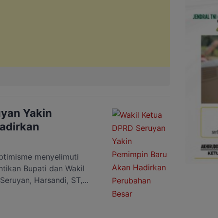
uyan Yakin
adirkan
timisme menyelimuti
tikan Bupati dan Wakil
Seruyan, Harsandi, ST,
inan Ahmad Selanorwanda
rubahan besar bagi
g dilakukan langsung oleh