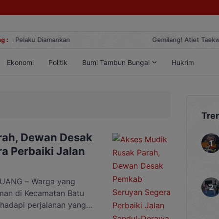
g :
Gemilang! Atlet Taekwondo Kobar Panen 89 Medali di Ajang Berge
Ekonomi
Politik
Bumi Tambun Bungai
Hukrim
Lif
Tre
rah, Dewan Desak
 Perbaiki Jalan
UANG – Warga yang
man di Kecamatan Batu
hadapi perjalanan yang
ul-Derawa yang rusak