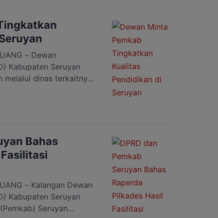
 Prabowo Subianto, di
 menjadi […]
Tingkatkan
 Seruyan
UANG – Dewan
D) Kabupaten Seruyan
melalui dinas terkaitnya
eningkatkan kualitas
t. Hal itu disampaikan
ten Seruyan, H. Bambang
i pendidikan di
 saya untuk dunia
uyan Bahas
Fasilitasi
ANG – Kalangan Dewan
D) Kabupaten Seruyan
 (Pemkab) Seruyan