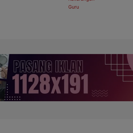
njian Kerja (PPPK). “Kita
erintah daerah […]