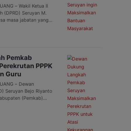
NG – Wakil Ketua II
h (DPRD) Seruyan M.
isa masa jabatan yang
gin memberikan kontribusi
yarakat di wilayah
agi menjabat, dan di sisa
mberikan yang terbaik
ah Pemkab
Perekrutan PPPK
an Guru
UANG – Dewan
) Seruyan Bejo Riyanto
abupaten (Pemkab)
pi kekurangan tenaga
sekolah-sekolah wilayah
atu langkah tersebut yakni
tan atau penerimaan