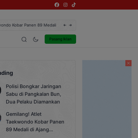
ngsi Rektor Unda Cup 2025
Terekam CCTV, Pelaku Curanmor di Jalan 
estyle
Entertainment
Pasang Iklan
nding
Polisi Bongkar Jaringan
Sabu di Pangkalan Bun,
Dua Pelaku Diamankan
Gemilang! Atlet
Taekwondo Kobar Panen
89 Medali di Ajang
Bergengsi Rektor Unda