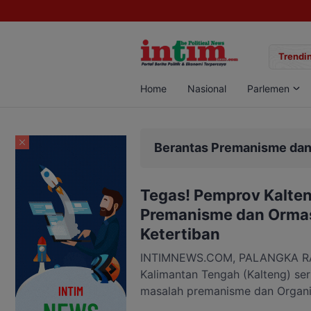
Saat Darurat IGD
Polisi Bongkar Jaringan Sabu di Pangkalan Bun
Trendin
Home
Nasional
Parlemen
Berantas Premanisme dan
Tegas! Pemprov Kalten
Premanisme dan Orma
Ketertiban
INTIMNEWS.COM, PALANGKA RAY
Kalimantan Tengah (Kalteng) se
masalah premanisme dan Organi
yang meresahkan. Hal itu diper