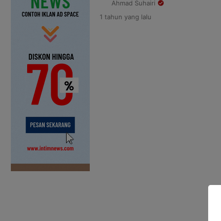
Ahmad Suhairi
tim satuan tugas (satgas) yang 
1 tahun
yang lalu
menangani masalah tersebut. Gu
Sabran tegas mengatakan jika or
dari negara dan siap menindak t