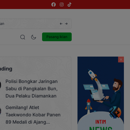
wondo Kobar Panen 89 Medali di Ajang Bergengsi Rektor Unda Cup 202
estyle
Entertainment
Pasang Iklan
nding
Polisi Bongkar Jaringan
Sabu di Pangkalan Bun,
Dua Pelaku Diamankan
Gemilang! Atlet
Taekwondo Kobar Panen
89 Medali di Ajang
Bergengsi Rektor Unda