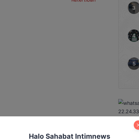
nantinya akan fokus untuk
bernur Kalteng, Agustiar
mas tidak lebih tinggi
egas bagi […]
Halo Sahabat Intimnews