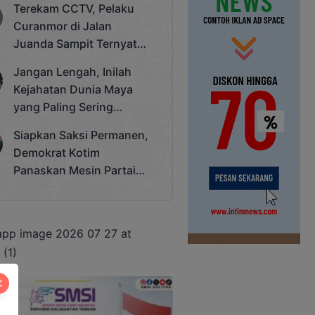
Terekam CCTV, Pelaku
Cup 2025
Curanmor di Jalan
Juanda Sampit Ternyata
Seorang PNS
Jangan Lengah, Inilah
Kejahatan Dunia Maya
yang Paling Sering
Terjadi
Siapkan Saksi Permanen,
Demokrat Kotim
Panaskan Mesin Partai
Hadapi Pemilu 2029