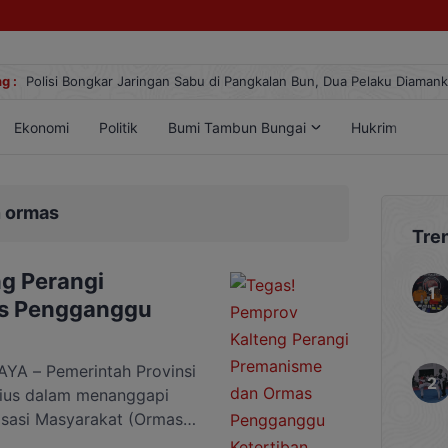
, Dua Pelaku Diamankan
g :
Gemilang! Atlet Taek
Ekonomi
Politik
Bumi Tambun Bungai
Hukrim
Lif
 ormas
Tre
g Perangi
s Pengganggu
A – Pemerintah Provinsi
rius dalam menanggapi
sasi Masyarakat (Ormas)
tegas dengan dibentuknya