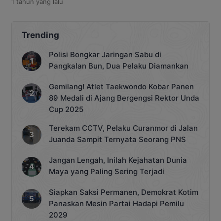
1 tahun
yang lalu
Katingan. Kegiatan ini dalam rangka
menjalin silaturrahmi di bulan suci
Ramadan 1446 Hijiriah. Bertempat di
Rumah Jabatan Bupati Katingan, Senin
Trending
24 Maret 2025. Acara ini berlangsung
dengan penuh kehangatan, dihadiri
Polisi Bongkar Jaringan Sabu di
oleh Bupati Katingan, Saiful beserta
Pangkalan Bun, Dua Pelaku Diamankan
jajaran pemerintah daerah,
Forkompinda, tokoh […]
Gemilang! Atlet Taekwondo Kobar Panen
89 Medali di Ajang Bergengsi Rektor Unda
Cup 2025
Terekam CCTV, Pelaku Curanmor di Jalan
Juanda Sampit Ternyata Seorang PNS
Jangan Lengah, Inilah Kejahatan Dunia
Maya yang Paling Sering Terjadi
Siapkan Saksi Permanen, Demokrat Kotim
Panaskan Mesin Partai Hadapi Pemilu
2029