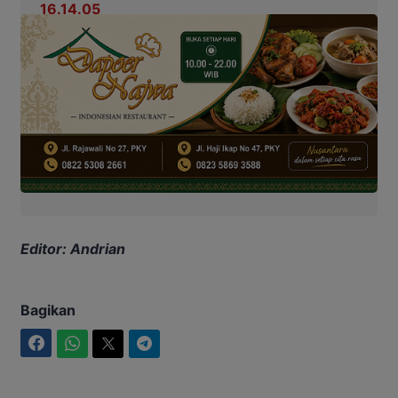
Editor: Andrian
Bagikan
Facebook
WhatsApp
Twitter
Telegram