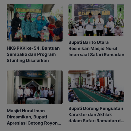
Bupati Barito Utara
HKG PKK ke-54, Bantuan
Resmikan Masjid Nurul
Sembako dan Program
Iman saat Safari Ramadan
Stunting Disalurkan
Bupati Dorong Penguatan
Masjid Nurul Iman
Karakter dan Akhlak
Diresmikan, Bupati
dalam Safari Ramadan di
Apresiasi Gotong Royong
Sikui
Masyarakat