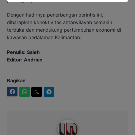
Dengan hadirnya penerbangan perintis ini,
diharapkan konektivitas antarwilayah semakin
terbuka dan mendukung pertumbuhan ekonomi di
kawasan pedalaman Kalimantan.
Penulis: Saleh
Editor: Andrian
Bagikan
Facebook
WhatsApp
Twitter
Telegram
Intim News