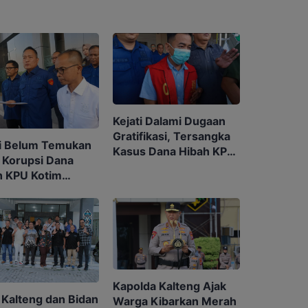
Kejati Dalami Dugaan
Gratifikasi, Tersangka
ti Belum Temukan
Kasus Dana Hibah KPU
 Korupsi Dana
Kotim Bisa Bertambah
h KPU Kotim
aitan dengan
da
Kapolda Kalteng Ajak
 Kalteng dan Bidan
Warga Kibarkan Merah