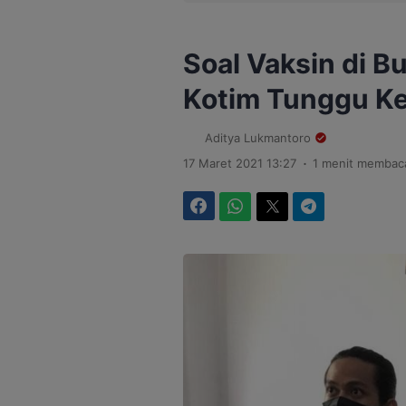
Soal Vaksin di B
Kotim Tunggu K
Aditya Lukmantoro
.
17 Maret 2021 13:27
1 menit membac
Facebook
WhatsApp
Twitter
Telegram