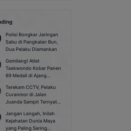
nding
Polisi Bongkar Jaringan
Sabu di Pangkalan Bun,
Dua Pelaku Diamankan
Gemilang! Atlet
Taekwondo Kobar Panen
89 Medali di Ajang
Bergengsi Rektor Unda
Terekam CCTV, Pelaku
Cup 2025
Curanmor di Jalan
Juanda Sampit Ternyata
Seorang PNS
Jangan Lengah, Inilah
Kejahatan Dunia Maya
yang Paling Sering