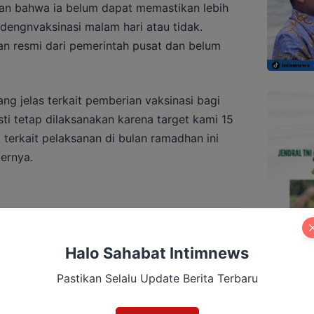
an bahwa ia belum dapat memastikan lebih
 dengnvaksinasi malam hari atau tidak.
ran resmi dari pemerintah pusat dan belum
ng jelas terkait pemberian vaksinasi bagi
ti tetap dilaksanakan karena target kami 15
i terkait pelaksanan di bulan ramadhan ini
ernya.
Imbau Warga Pakai Masker di Tengah Asap
Halo Sahabat Intimnews
Pastikan Selalu Update Berita Terbaru