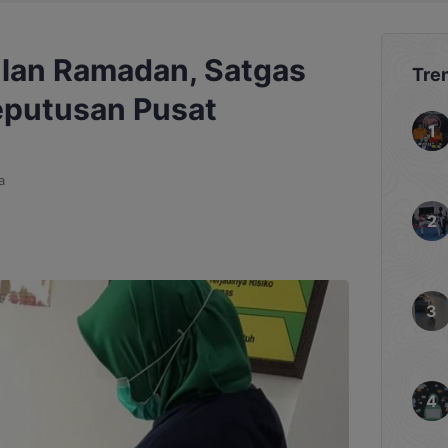
ulan Ramadan, Satgas
Tre
eputusan Pusat
a