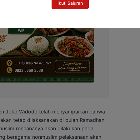
Ikuti Saluran
iden Joko Widodo telah menyampaikan bahwa
 akan tetap dilaksanakan di bulan Ramadhan.
muslim rencananya akan dilakukan pada
ang beragama nonmuslim pelaksanaan akan