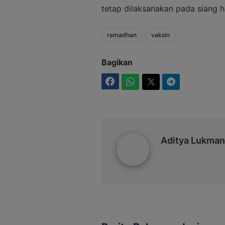
tetap dilaksanakan pada siang ha
ramadhan
vaksin
Bagikan
Facebook
WhatsApp
Twitter
Telegram
Aditya Lukmantoro
Aditya Lukman