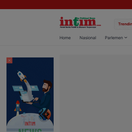
gan Sabu di Pangkalan Bun, Dua Pelaku Diamankan
Trendin
Home
Nasional
Parlemen