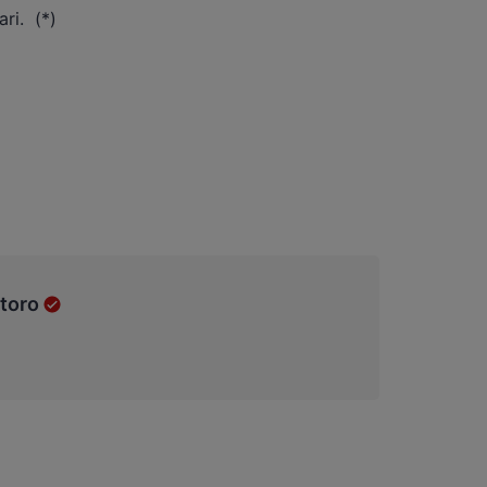
ri. (*)
toro