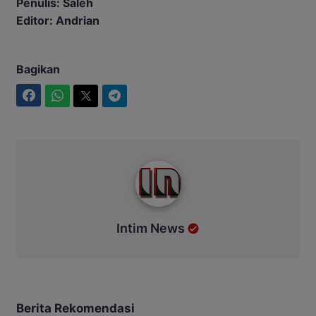
Penulis: Saleh
Editor: Andrian
Bagikan
Facebook
WhatsApp
Twitter
Telegram
Intim News
Intim News
Berita Rekomendasi