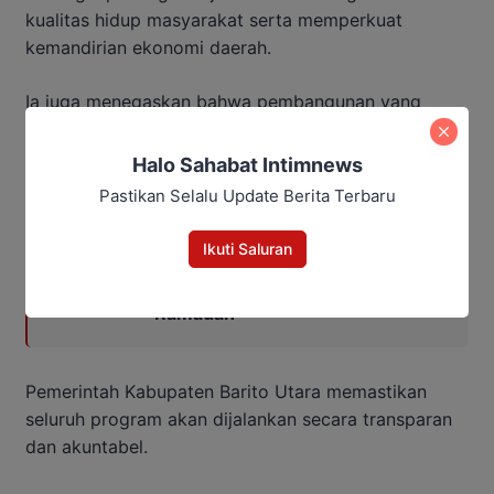
kualitas hidup masyarakat serta memperkuat
kemandirian ekonomi daerah.
Ia juga menegaskan bahwa pembangunan yang
dilakukan saat ini merupakan investasi jangka
panjang bagi generasi mendatang.
Halo Sahabat Intimnews
Pastikan Selalu Update Berita Terbaru
Baca Juga:
Ikuti Saluran
Bupati Barito Utara Resmikan
Masjid Nurul Iman saat Safari
Ramadan
Pemerintah Kabupaten Barito Utara memastikan
seluruh program akan dijalankan secara transparan
dan akuntabel.