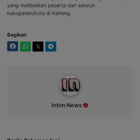
yang melibatkan peserta dari seluruh
kabupaten/kota di Kalteng.
Bagikan
Facebook
WhatsApp
Twitter
Telegram
Intim News
Intim News