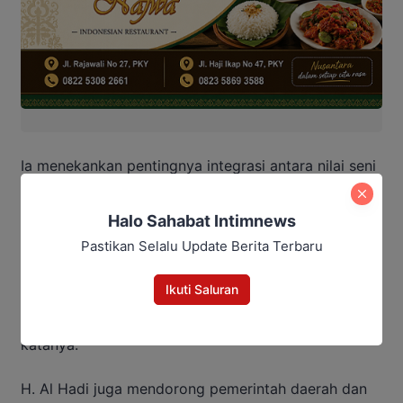
Ia menekankan pentingnya integrasi antara nilai seni
dan nilai keagamaan dalam pembinaan generasi
Qur’ani.
Halo Sahabat Intimnews
Pastikan Selalu Update Berita Terbaru
“Kaligrafi mengajarkan kesabaran, ketelitian, dan
kecintaan terhadap Al-Qur’an. Peserta yang terlibat
Ikuti Saluran
tidak hanya belajar membuat karya, tetapi juga
menjiwai makna ayat-ayat suci yang mereka tulis,”
katanya.
H. Al Hadi juga mendorong pemerintah daerah dan