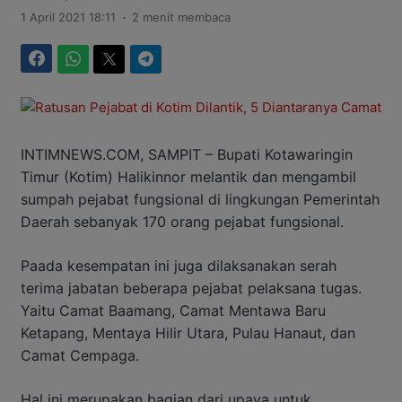
.
1 April 2021 18:11
2 menit membaca
Facebook
WhatsApp
Twitter
Telegram
INTIMNEWS.COM, SAMPIT – Bupati Kotawaringin
Timur (Kotim) Halikinnor melantik dan mengambil
sumpah pejabat fungsional di lingkungan Pemerintah
Daerah sebanyak 170 orang pejabat fungsional.
Paada kesempatan ini juga dilaksanakan serah
terima jabatan beberapa pejabat pelaksana tugas.
Yaitu Camat Baamang, Camat Mentawa Baru
Ketapang, Mentaya Hilir Utara, Pulau Hanaut, dan
Camat Cempaga.
Hal ini merupakan bagian dari upaya untuk