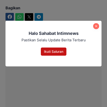
Bagikan
Facebook
WhatsApp
Twitter
Telegram
Halo Sahabat Intimnews
Pastikan Selalu Update Berita Terbaru
Aditya Lukmantoro
Ikuti Saluran