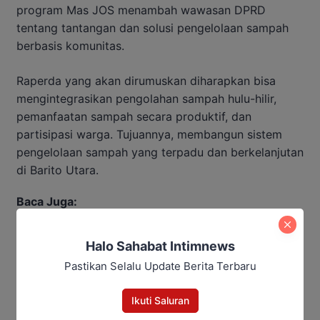
program Mas JOS menambah wawasan DPRD
tentang tantangan dan solusi pengelolaan sampah
berbasis komunitas.
Raperda yang akan dirumuskan diharapkan bisa
mengintegrasikan pengolahan sampah hulu-hilir,
pemanfaatan sampah secara produktif, dan
partisipasi warga. Tujuannya, membangun sistem
pengelolaan sampah yang terpadu dan berkelanjutan
di Barito Utara.
Baca Juga:
Suparjan Efendi Dorong Promosi
Halo Sahabat Intimnews
Pariwisata Barito Utara
Pastikan Selalu Update Berita Terbaru
Ikuti Saluran
DPRD berharap kaji tiru ke Yogyakarta menjadi