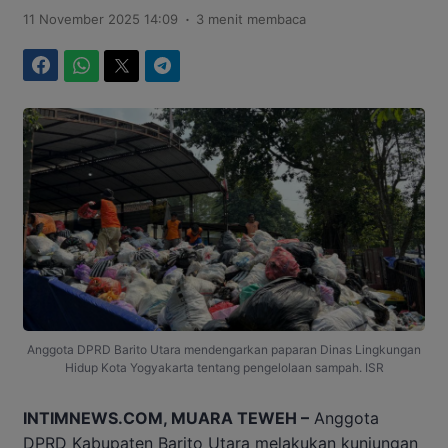
.
11 November 2025 14:09
3 menit membaca
Facebook
WhatsApp
Twitter
Telegram
Anggota DPRD Barito Utara mendengarkan paparan Dinas Lingkungan
Hidup Kota Yogyakarta tentang pengelolaan sampah. ISR
INTIMNEWS.COM, MUARA TEWEH –
Anggota
DPRD Kabupaten Barito Utara melakukan kunjungan