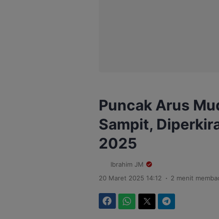
Puncak Arus Mud
Sampit, Diperkir
2025
Ibrahim JM
.
20 Maret 2025 14:12
2 menit memba
Facebook
WhatsApp
Twitter
Telegram