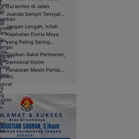
Cup 2025
Curanmor di Jalan
Juanda Sampit Ternyata
Seorang PNS
Jangan Lengah, Inilah
Kejahatan Dunia Maya
yang Paling Sering
Terjadi
Siapkan Saksi Permanen,
Demokrat Kotim
Panaskan Mesin Partai
Hadapi Pemilu 2029