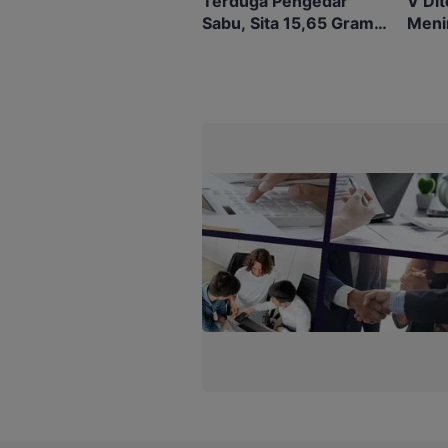
Terduga Pengedar
V Di
Sabu, Sita 15,65 Gram
Meni
dari Rumah di Ketapang
SAR 
Dihe