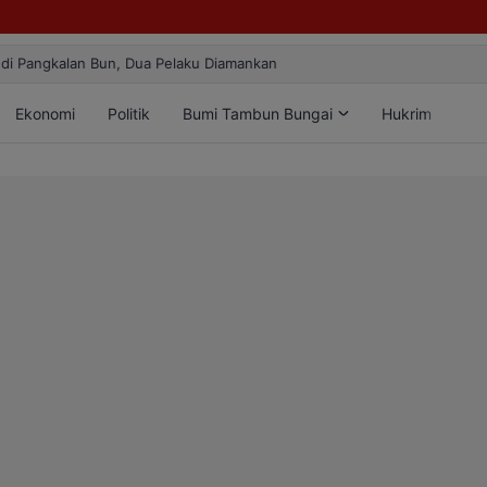
ilang! Atlet Taekwondo Kobar Panen 89 Medali di Ajang Bergengsi Rek
Ekonomi
Politik
Bumi Tambun Bungai
Hukrim
Lif