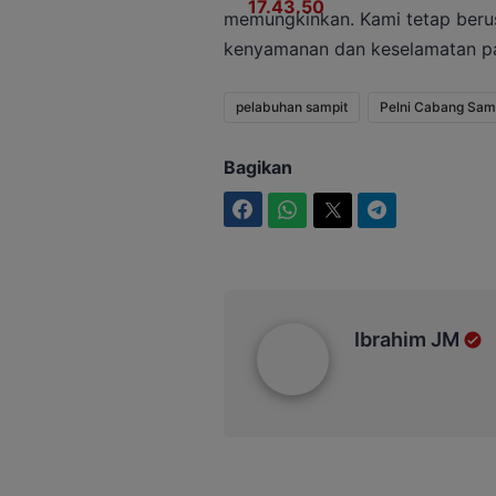
memungkinkan. Kami tetap beru
kenyamanan dan keselamatan pa
pelabuhan sampit
Pelni Cabang Sam
Bagikan
Facebook
WhatsApp
Twitter
Telegram
Ibrahim JM
Ibrahim JM