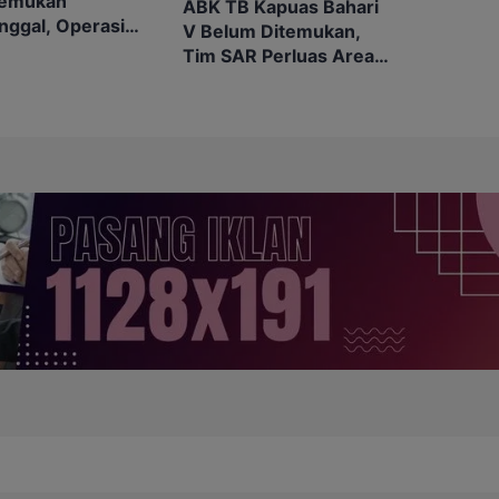
temukan
ABK TB Kapuas Bahari
nggal, Operasi
V Belum Ditemukan,
di Muara Sampit
Tim SAR Perluas Area
ntikan
Pencarian di Muara
Sampit