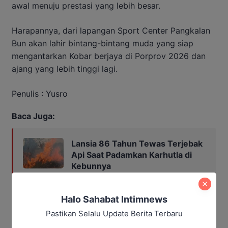
awal menuju prestasi yang lebih besar.
Harapannya, dari lapangan Sport Center Pangkalan
Bun akan lahir bintang-bintang muda yang siap
mengantarkan Kobar berjaya di Porprov 2026 dan
ajang yang lebih tinggi lagi.
Penulis : Yusro
Baca Juga:
Lansia 86 Tahun Tewas Terjebak
Api Saat Padamkan Karhutla di
Kebunnya
Halo Sahabat Intimnews
Editor : Maulana Kawit
Pastikan Selalu Update Berita Terbaru