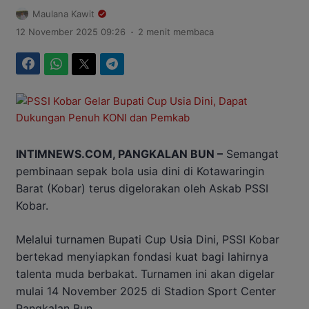
Maulana Kawit
.
12 November 2025 09:26
2 menit membaca
Facebook
WhatsApp
Twitter
Telegram
INTIMNEWS.COM, PANGKALAN BUN –
Semangat
pembinaan sepak bola usia dini di Kotawaringin
Barat (Kobar) terus digelorakan oleh Askab PSSI
Kobar.
Melalui turnamen Bupati Cup Usia Dini, PSSI Kobar
bertekad menyiapkan fondasi kuat bagi lahirnya
talenta muda berbakat. Turnamen ini akan digelar
mulai 14 November 2025 di Stadion Sport Center
Pangkalan Bun.