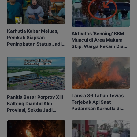
Karhutla Kobar Meluas,
Aktivitas ‘Kencing’ BBM
Pemkab Siapkan
Muncul di Area Makam
Peningkatan Status Jadi
Skip, Warga Rekam Diam-
Tanggap Darurat
diam
Lansia 86 Tahun Tewas
Panitia Besar Porprov Xlll
Terjebak Api Saat
Kalteng Diambil Alih
Padamkan Karhutla di
Provinsi, Sekda Jadi
Kebunnya
Ketua