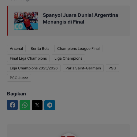
Spanyol Juara Dunia! Argentina
Menangis di Final
Arsenal
Berita Bola
Champions League Final
Final Liga Champions
Liga Champions
Liga Champions 2025/2026
Paris Saint-Germain
PSG
PSG Juara
Bagikan
Facebook
WhatsApp
Twitter
Telegram
Intim News