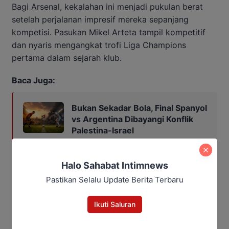
Bagi Arsenal, kekalahan ini menjadi pukulan berat
setelah perjalanan impresif mereka sepanjang
kompetisi. Pasukan Mikel Arteta tampil kompetitif
dan nyaris mengangkat trofi Liga Champions
pertama dalam sejarah klub.
Baca Juga:
Bukan Sekadar Bola, Final Spanyol
vs Argentina Dibayangi Konflik
Palestina-Israel
Halo Sahabat Intimnews
Pastikan Selalu Update Berita Terbaru
Ikuti Saluran