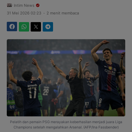
Intim News
.
31 Mei 2026 02:23
2 menit membaca
Facebook
WhatsApp
Twitter
Telegram
Pelatih dan pemain PSG merayakan keberhasilan menjadi juara Liga
Champions setelah mengalahkan Arsenal. (AFP/Ina Fassbender)