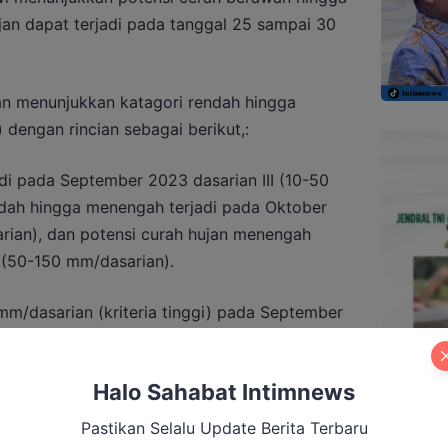
ujan dapat terjadi pada tanggal 25 sampai 30
ian menunjukkan katagori rendah hingga
dengan rincian sebagai berikut,:
adi pada September 2023 dasarian III (10-50
ndah hingga menengah terjadi pada Oktober
rian), dan potensi curah hujan menengah
I (50-150 mm/dasarian).
 mm/dasarian (kriteria tinggi) pada September
ber dasarian II dengan peluang sebesar 10
tober dasarian II di seluruh wilayah
Halo Sahabat Intimnews
Pastikan Selalu Update Berita Terbaru