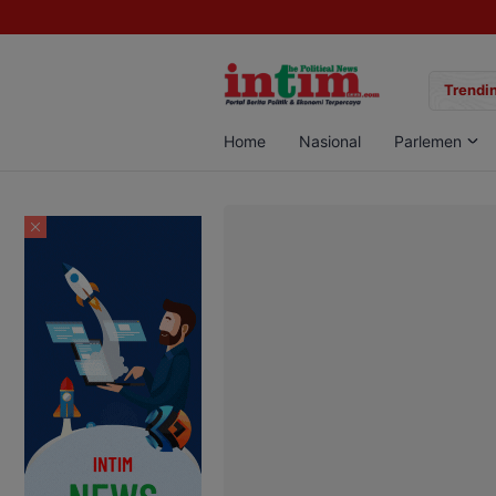
gan Sabu di Pangkalan Bun, Dua Pelaku Diamankan
Trendin
Home
Nasional
Parlemen