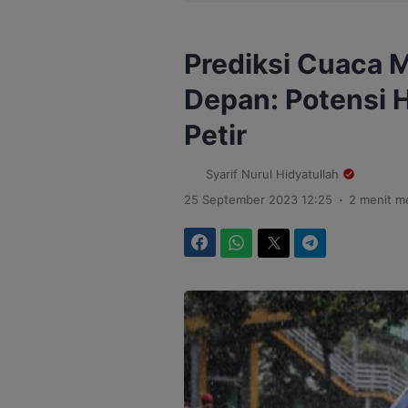
Prediksi Cuaca 
Depan: Potensi 
Petir
Syarif Nurul Hidyatullah
.
25 September 2023 12:25
2 menit 
Facebook
WhatsApp
Twitter
Telegram