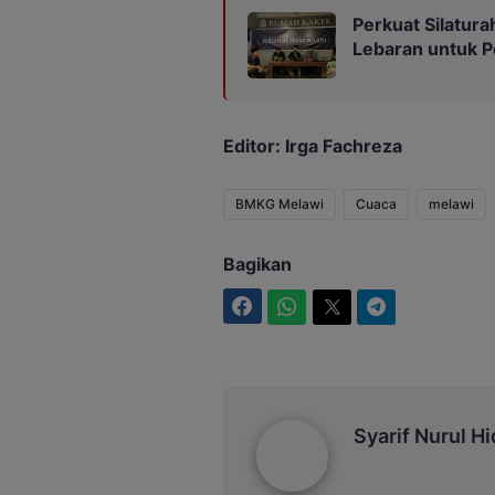
Perkuat Silatur
Lebaran untuk 
Editor: Irga Fachreza
BMKG Melawi
Cuaca
melawi
Bagikan
Facebook
WhatsApp
Twitter
Telegram
Syarif Nurul Hidyatullah
Syarif Nurul Hi