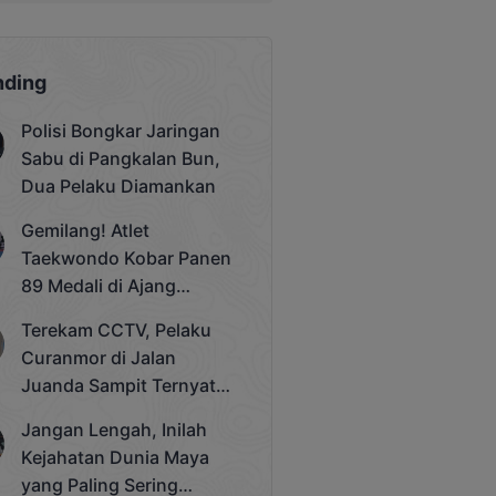
nding
Polisi Bongkar Jaringan
Sabu di Pangkalan Bun,
Dua Pelaku Diamankan
Gemilang! Atlet
Taekwondo Kobar Panen
89 Medali di Ajang
Bergengsi Rektor Unda
Terekam CCTV, Pelaku
Cup 2025
Curanmor di Jalan
Juanda Sampit Ternyata
Seorang PNS
Jangan Lengah, Inilah
Kejahatan Dunia Maya
yang Paling Sering