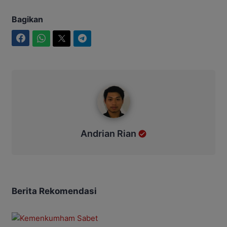
Bagikan
Facebook
WhatsApp
Twitter
Telegram
Andrian Rian
Andrian Rian
Berita Rekomendasi