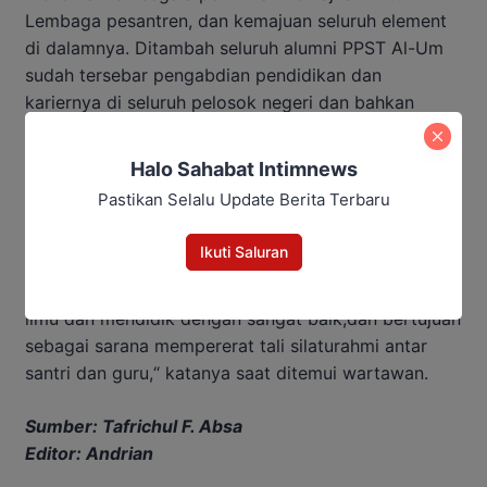
Lembaga pesantren, dan kemajuan seluruh element
di dalamnya. Ditambah seluruh alumni PPST Al-Um
sudah tersebar pengabdian pendidikan dan
kariernya di seluruh pelosok negeri dan bahkan
diluar negeri.
Halo Sahabat Intimnews
Terakhir, ketua pelaksana Halal Bi Halal IKBAS Al-Um
Pastikan Selalu Update Berita Terbaru
Bima Putra Atmaja dari alumni angkatan Excellent
Generation In Unity (EXERTY) menambahkan,
Ikuti Saluran
“Adanya acara ini sebagai bentuk rasa terimakasih
kita kepada Guru-Guru karena telah mengajarkan
ilmu dan mendidik dengan sangat baik,dan bertujuan
sebagai sarana mempererat tali silaturahmi antar
santri dan guru,“ katanya saat ditemui wartawan.
Sumber: Tafrichul F. Absa
Editor: Andrian