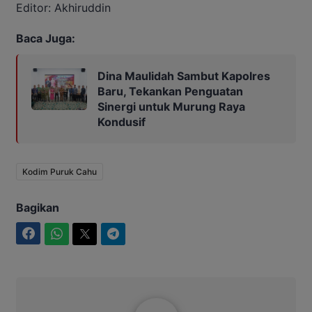
Editor: Akhiruddin
Baca Juga:
Dina Maulidah Sambut Kapolres
Baru, Tekankan Penguatan
Sinergi untuk Murung Raya
Kondusif
Kodim Puruk Cahu
Bagikan
Facebook
WhatsApp
Twitter
Telegram
Saleh