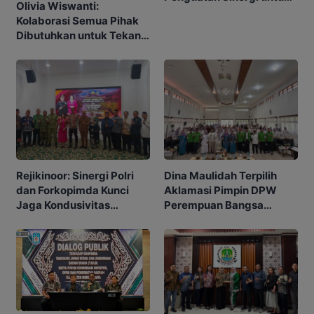
Olivia Wiswanti:
Murung Raya Kondusif
Kolaborasi Semua Pihak
Dibutuhkan untuk Tekan
Angka Stunting
Rejikinoor: Sinergi Polri
Dina Maulidah Terpilih
dan Forkopimda Kunci
Aklamasi Pimpin DPW
Jaga Kondusivitas
Perempuan Bangsa
Murung Raya
Kalimantan Tengah