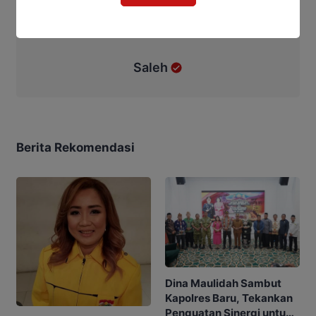
Saleh
Berita Rekomendasi
Dina Maulidah Sambut
Kapolres Baru, Tekankan
Penguatan Sinergi untuk