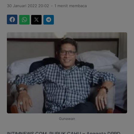
.
30 Januari 2022 20:02
1 menit membaca
Facebook
WhatsApp
Twitter
Telegram
Gunawan
INTIMNEWS.COM, PURUK CAHU – Anggota DPRD