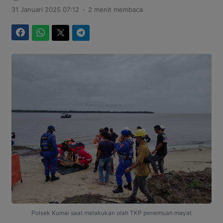
.
31 Januari 2025 07:12
2 menit membaca
Facebook
WhatsApp
Twitter
Telegram
Polsek Kumai saat melakukan olah TKP penemuan mayat