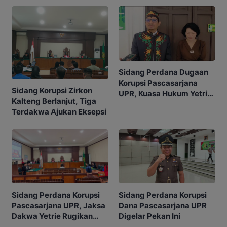
Sidang Perdana Dugaan
Korupsi Pascasarjana
Sidang Korupsi Zirkon
UPR, Kuasa Hukum Yetrie
Kalteng Berlanjut, Tiga
Ajukan Eksepsi
Terdakwa Ajukan Eksepsi
Sidang Perdana Korupsi
Sidang Perdana Korupsi
Pascasarjana UPR, Jaksa
Dana Pascasarjana UPR
Dakwa Yetrie Rugikan
Digelar Pekan Ini
Negara Rp2,4 Miliar