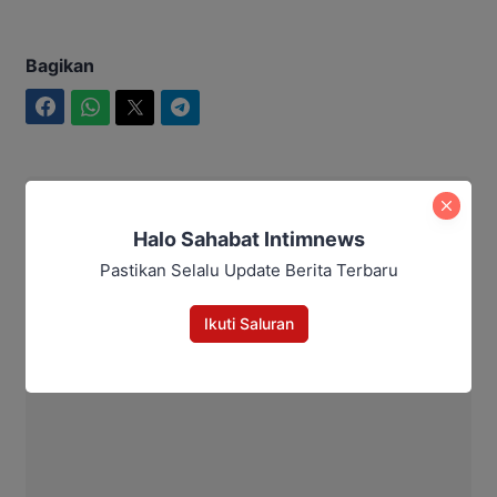
Bagikan
Facebook
WhatsApp
Twitter
Telegram
Maulana Kawit
Halo Sahabat Intimnews
Pastikan Selalu Update Berita Terbaru
Ikuti Saluran