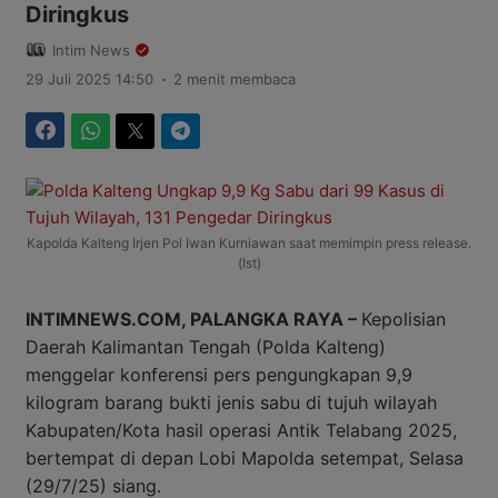
Diringkus
Intim News
.
29 Juli 2025 14:50
2 menit membaca
Facebook
WhatsApp
Twitter
Telegram
Kapolda Kalteng Irjen Pol Iwan Kurniawan saat memimpin press release.
(Ist)
INTIMNEWS.COM, PALANGKA RAYA –
Kepolisian
Daerah Kalimantan Tengah (Polda Kalteng)
menggelar konferensi pers pengungkapan 9,9
kilogram barang bukti jenis sabu di tujuh wilayah
Kabupaten/Kota hasil operasi Antik Telabang 2025,
bertempat di depan Lobi Mapolda setempat, Selasa
(29/7/25) siang.