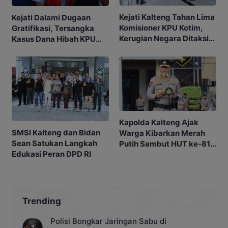
Kejati Kalteng Tahan Lima
Kejati Dalami Dugaan
Komisioner KPU Kotim,
Gratifikasi, Tersangka
Kerugian Negara Ditaksir
Kasus Dana Hibah KPU
Capai Rp10 M
Kotim Bisa Bertambah
Kapolda Kalteng Ajak
SMSI Kalteng dan Bidan
Warga Kibarkan Merah
Sean Satukan Langkah
Putih Sambut HUT ke-81
Edukasi Peran DPD RI
RI
Trending
Polisi Bongkar Jaringan Sabu di