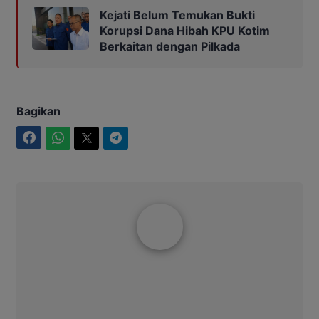
Kejati Belum Temukan Bukti
Korupsi Dana Hibah KPU Kotim
Berkaitan dengan Pilkada
Bagikan
Facebook
WhatsApp
Twitter
Telegram
Aditya Lukmantoro