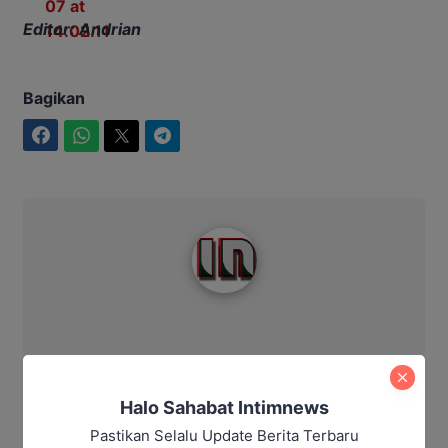
Editor: Andrian
Bagikan
Facebook
WhatsApp
Twitter
Telegram
Intim News
Halo Sahabat Intimnews
Pastikan Selalu Update Berita Terbaru