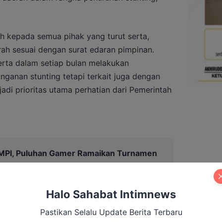
 kepada semua pihak yang turut serta,
rah sesuai dengan surat edaran pimpinan.
erta dalam setiap bulan melakukan
ganan stunting tetapi terkait juga dengan
di prioritas utama perhatian dari Pemerintah
PI, Puluhan Gamer Ramaikan Turnamen
amara
Halo Sahabat Intimnews
Pastikan Selalu Update Berita Terbaru