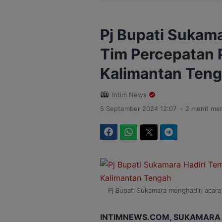
Pj Bupati Sukama
Tim Percepatan 
Kalimantan Ten
Intim News
.
5 September 2024 12:07
2 menit me
Facebook
WhatsApp
Twitter
Telegram
Pj Bupati Sukamara menghadiri acara
INTIMNEWS.COM, SUKAMARA 