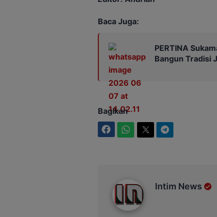
Baca Juga:
PERTINA Sukamar
Bangun Tradisi 
Bagikan
Facebook
WhatsApp
Twitter
Telegram
Intim News
Intim News