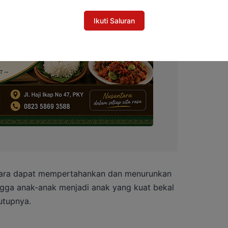
Ikuti Saluran
ara dapat mempertahankan dan menurunkan
ingga anak-anak menjadi anak yang kuat bekal
utupnya.