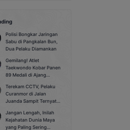
nding
Polisi Bongkar Jaringan
Sabu di Pangkalan Bun,
Dua Pelaku Diamankan
Gemilang! Atlet
Taekwondo Kobar Panen
89 Medali di Ajang
Bergengsi Rektor Unda
Terekam CCTV, Pelaku
Cup 2025
Curanmor di Jalan
Juanda Sampit Ternyata
Seorang PNS
Jangan Lengah, Inilah
Kejahatan Dunia Maya
yang Paling Sering