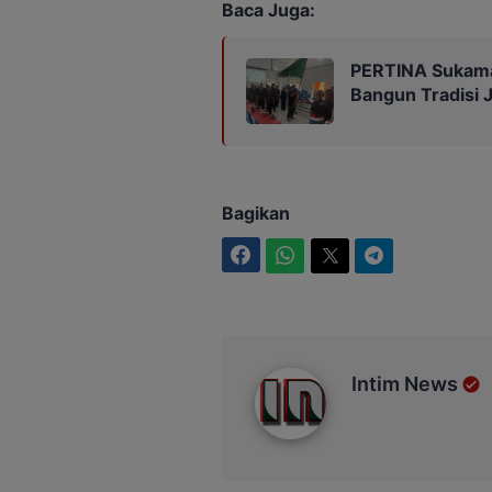
Baca Juga:
PERTINA Sukamar
Bangun Tradisi 
Bagikan
Facebook
WhatsApp
Twitter
Telegram
Intim News
Intim News