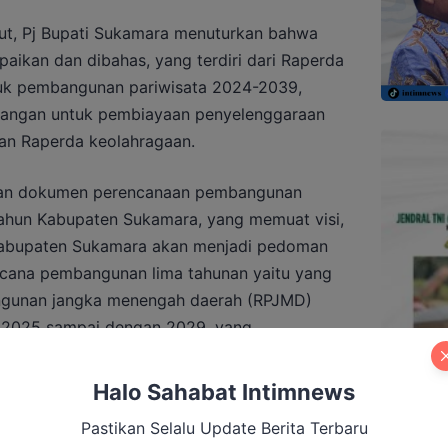
ut, Pj Bupati Sukamara menuturkan bahwa
aikan dan dibahas, yang terdiri dari Raperda
uk pembangunan pariwisata 2024-2039,
angan untuk pembiayaan penyelenggaraan
an Raperda keolahragaan.
an dokumen perencanaan pembangunan
tahun Kabupaten Sukamara, yang memuat visi,
Kabupaten Sukamara akan menjadi pedoman
ana pembangunan lima tahunan yaitu yang
ngunan jangka menengah daerah (RPJMD)
 2025 sampai dengan 2029, yang
mor 23 Tahun 2014.
Halo Sahabat Intimnews
Pastikan Selalu Update Berita Terbaru