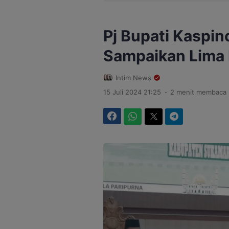
Pj Bupati Kaspino
Sampaikan Lima
Intim News
.
15 Juli 2024 21:25
2 menit membaca
Facebook
WhatsApp
Twitter
Telegram