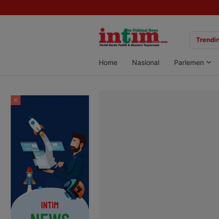
gan Sabu di Pangkalan Bun, Dua Pelaku Diamankan
Trendin
Home
Nasional
Parlemen