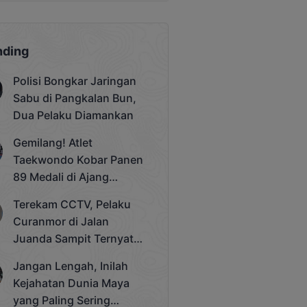
nding
Polisi Bongkar Jaringan
Sabu di Pangkalan Bun,
Dua Pelaku Diamankan
Gemilang! Atlet
Taekwondo Kobar Panen
89 Medali di Ajang
Bergengsi Rektor Unda
Terekam CCTV, Pelaku
Cup 2025
Curanmor di Jalan
Juanda Sampit Ternyata
Seorang PNS
Jangan Lengah, Inilah
Kejahatan Dunia Maya
yang Paling Sering