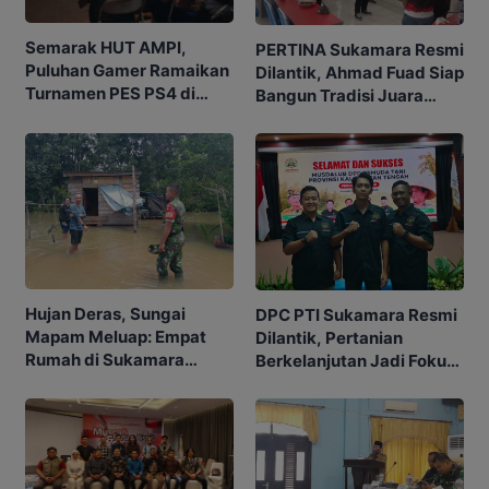
Semarak HUT AMPI,
PERTINA Sukamara Resmi
Puluhan Gamer Ramaikan
Dilantik, Ahmad Fuad Siap
Turnamen PES PS4 di
Bangun Tradisi Juara
Sukamara
Tinju Daerah
Hujan Deras, Sungai
DPC PTI Sukamara Resmi
Mapam Meluap: Empat
Dilantik, Pertanian
Rumah di Sukamara
Berkelanjutan Jadi Fokus
Terendam
Utama