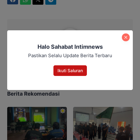
Facebook
WhatsApp
Twitter
Telegram
Intim News
Halo Sahabat Intimnews
Pastikan Selalu Update Berita Terbaru
Intim News
Ikuti Saluran
Berita Rekomendasi