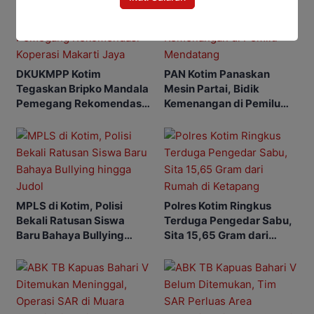
DKUKMPP Kotim
PAN Kotim Panaskan
Tegaskan Bripko Mandala
Mesin Partai, Bidik
Pemegang Rekomendasi
Kemenangan di Pemilu
Koperasi Makarti Jaya
Mendatang
MPLS di Kotim, Polisi
Polres Kotim Ringkus
Bekali Ratusan Siswa
Terduga Pengedar Sabu,
Baru Bahaya Bullying
Sita 15,65 Gram dari
hingga Judol
Rumah di Ketapang