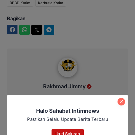
BPBD Kotim
Karhutla Kotim
Bagikan
Facebook
WhatsApp
Twitter
Telegram
Rakhmad Jimmy
Rakhmad Jimmy
Halo Sahabat Intimnews
Pastikan Selalu Update Berita Terbaru
Berita Rekomendasi
Ikuti Saluran