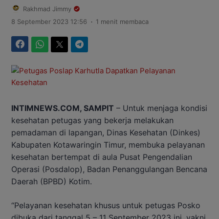
Rakhmad Jimmy
.
8 September 2023 12:56
1 menit membaca
Facebook
WhatsApp
Twitter
Telegram
INTIMNEWS.COM, SAMPIT
– Untuk menjaga kondisi
kesehatan petugas yang bekerja melakukan
pemadaman di lapangan, Dinas Kesehatan (Dinkes)
Kabupaten Kotawaringin Timur, membuka pelayanan
kesehatan bertempat di aula Pusat Pengendalian
Operasi (Posdalop), Badan Penanggulangan Bencana
Daerah (BPBD) Kotim.
“Pelayanan kesehatan khusus untuk petugas Posko
dibuka dari tanggal 5 – 11 September 2023 ini, yakni