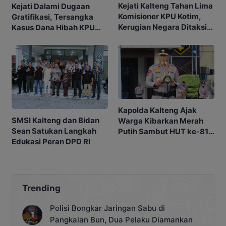
Kejati Kalteng Tahan Lima
Kejati Dalami Dugaan
Komisioner KPU Kotim,
Gratifikasi, Tersangka
Kerugian Negara Ditaksir
Kasus Dana Hibah KPU
Capai Rp10 M
Kotim Bisa Bertambah
Kapolda Kalteng Ajak
SMSI Kalteng dan Bidan
Warga Kibarkan Merah
Sean Satukan Langkah
Putih Sambut HUT ke-81
Edukasi Peran DPD RI
RI
Trending
Polisi Bongkar Jaringan Sabu di
Pangkalan Bun, Dua Pelaku Diamankan