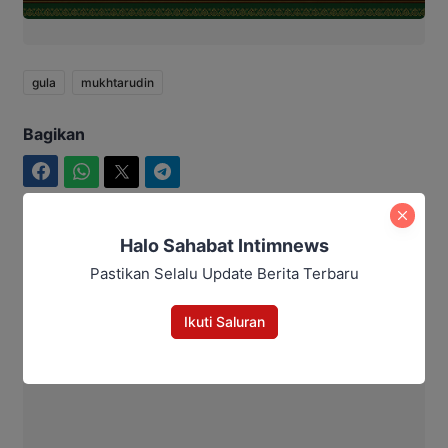
gula
mukhtarudin
Bagikan
Facebook
WhatsApp
Twitter
Telegram
Halo Sahabat Intimnews
Pastikan Selalu Update Berita Terbaru
Aditya Lukmantoro
Ikuti Saluran