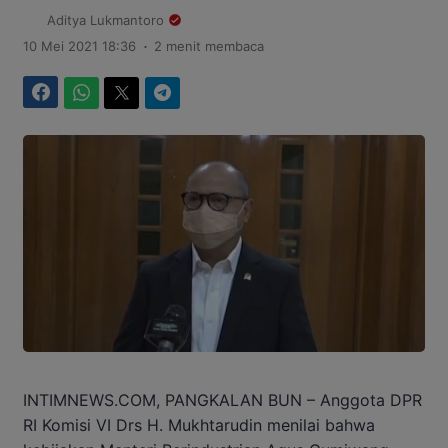
Aditya Lukmantoro
.
10 Mei 2021 18:36
2 menit membaca
Facebook
WhatsApp
Twitter
Telegram
INTIMNEWS.COM, PANGKALAN BUN – Anggota DPR
RI Komisi VI Drs H. Mukhtarudin menilai bahwa