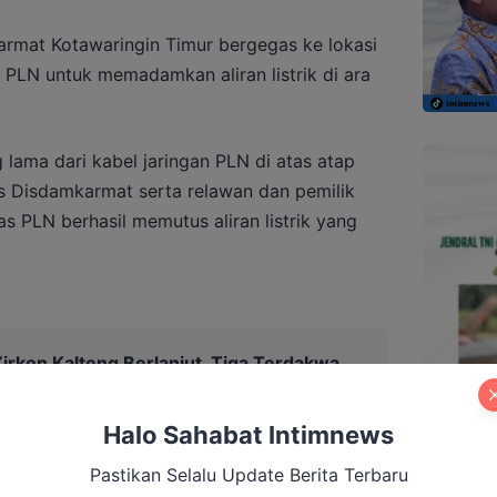
rmat Kotawaringin Timur bergegas ke lokasi
PLN untuk memadamkan aliran listrik di ara
g lama dari kabel jaringan PLN di atas atap
 Disdamkarmat serta relawan dan pemilik
 PLN berhasil memutus aliran listrik yang
irkon Kalteng Berlanjut, Tiga Terdakwa
Halo Sahabat Intimnews
Pastikan Selalu Update Berita Terbaru