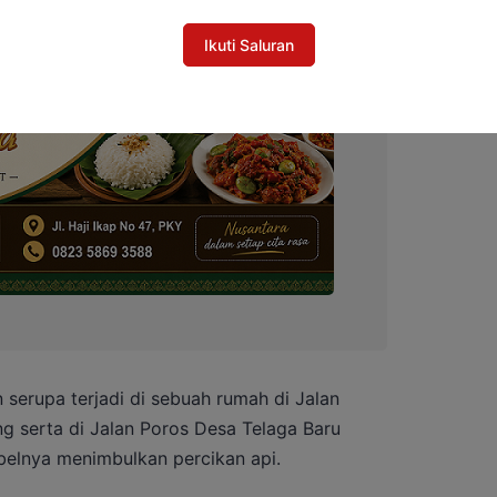
Ikuti Saluran
serupa terjadi di sebuah rumah di Jalan
g serta di Jalan Poros Desa Telaga Baru
abelnya menimbulkan percikan api.