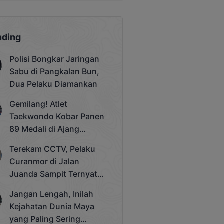
nding
Polisi Bongkar Jaringan
Sabu di Pangkalan Bun,
Dua Pelaku Diamankan
Gemilang! Atlet
Taekwondo Kobar Panen
89 Medali di Ajang
Bergengsi Rektor Unda
Terekam CCTV, Pelaku
Cup 2025
Curanmor di Jalan
Juanda Sampit Ternyata
Seorang PNS
Jangan Lengah, Inilah
Kejahatan Dunia Maya
yang Paling Sering