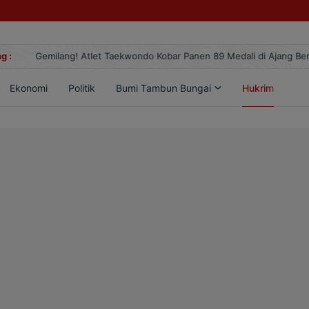
g :
Gemilang! Atlet Taekwondo Kobar Panen 89 Medali di Ajang Berge
Ekonomi
Politik
Bumi Tambun Bungai
Hukrim
Lif