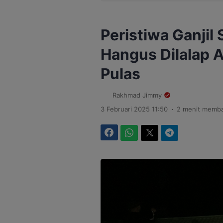
Peristiwa Ganji
Hangus Dilalap A
Pulas
Rakhmad Jimmy
.
3 Februari 2025 11:50
2 menit memb
Facebook
WhatsApp
Twitter
Telegram