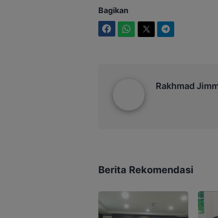
Bagikan
Facebook
WhatsApp
Twitter
Telegram
Rakhmad Jimmy
Rakhmad Jim
Berita Rekomendasi