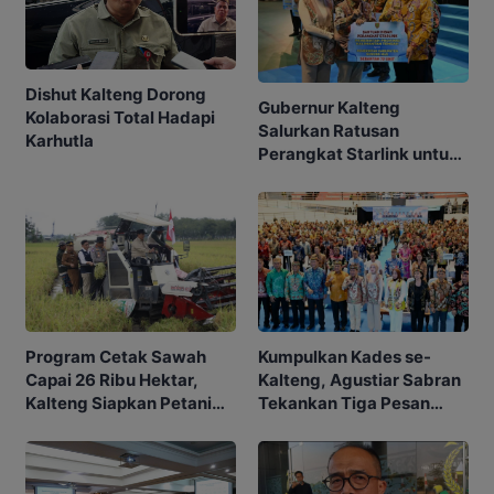
Dishut Kalteng Dorong
Gubernur Kalteng
Kolaborasi Total Hadapi
Salurkan Ratusan
Karhutla
Perangkat Starlink untuk
Sekolah dan Puskesmas
Program Cetak Sawah
Kumpulkan Kades se-
Capai 26 Ribu Hektar,
Kalteng, Agustiar Sabran
Kalteng Siapkan Petani
Tekankan Tiga Pesan
Masa Depan
Penting