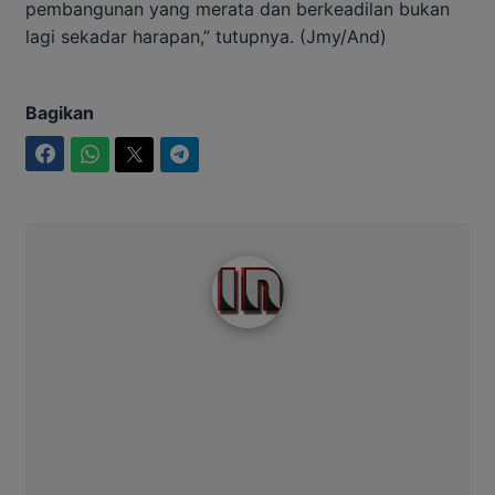
pembangunan yang merata dan berkeadilan bukan
lagi sekadar harapan,” tutupnya. (Jmy/And)
Bagikan
Facebook
WhatsApp
Twitter
Telegram
Intim News