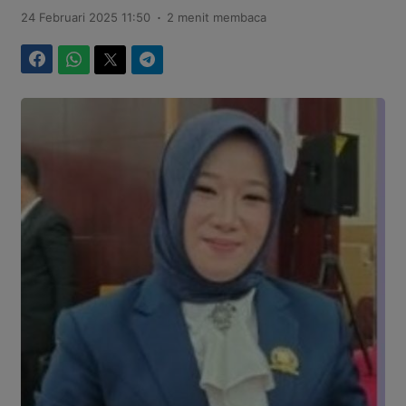
.
24 Februari 2025 11:50
2 menit membaca
Facebook
WhatsApp
Twitter
Telegram