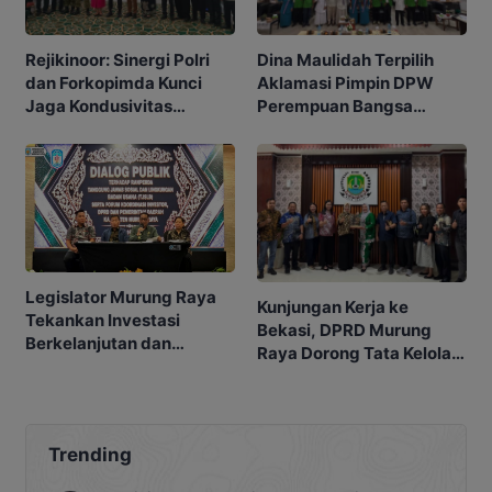
Rejikinoor: Sinergi Polri
Dina Maulidah Terpilih
dan Forkopimda Kunci
Aklamasi Pimpin DPW
Jaga Kondusivitas
Perempuan Bangsa
Murung Raya
Kalimantan Tengah
Legislator Murung Raya
Kunjungan Kerja ke
Tekankan Investasi
Bekasi, DPRD Murung
Berkelanjutan dan
Raya Dorong Tata Kelola
Berpihak kepada
Legislatif Lebih
Masyarakat
Profesional
Trending