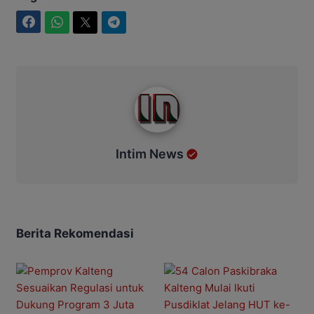
Facebook
WhatsApp
Twitter
Telegram
Intim News
Intim News
Berita Rekomendasi