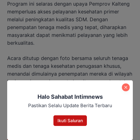
Program ini selaras dengan upaya Pemprov Kalteng
memperluas akses pelayanan kesehatan primer
melalui peningkatan kualitas SDM. Dengan
penempatan tenaga medis yang tepat, diharapkan
masyarakat dapat menikmati pelayanan yang lebih
berkualitas.
Acara ditutup dengan foto bersama seluruh tenaga
medis dan tenaga kesehatan penugasan khusus,
menandai dimulainya penempatan mereka di wilayah
kerja masing-masing, serta komitmen penuh untuk
meningkatkan pelayanan kesehatan masyarakat
Halo Sahabat Intimnews
Provinsi Kalteng.
Pastikan Selalu Update Berita Terbaru
Baca Juga:
Ikuti Saluran
32 Regu Gabungan Dikerahkan
Padamkan Karhutla Tumbang