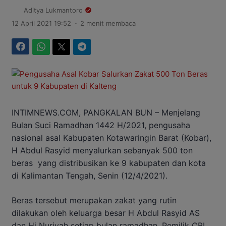
Aditya Lukmantoro
.
12 April 2021 19:52
2 menit membaca
Facebook
WhatsApp
Twitter
Telegram
INTIMNEWS.COM, PANGKALAN BUN – Menjelang
Bulan Suci Ramadhan 1442 H/2021, pengusaha
nasional asal Kabupaten Kotawaringin Barat (Kobar),
H Abdul Rasyid menyalurkan sebanyak 500 ton
beras
yang distribusikan ke 9 kabupaten dan kota
di Kalimantan Tengah, Senin (12/4/2021).
Beras tersebut merupakan zakat yang rutin
dilakukan oleh keluarga besar H Abdul Rasyid AS
dan Hj Nuriyah setiap bulan ramadhan. Pemilik CBI