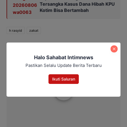
Tersangka Kasus Dana Hibah KPU
Kotim Bisa Bertambah
h rasyid
zakat
Bagikan
Halo Sahabat Intimnews
Facebook
WhatsApp
Twitter
Telegram
Pastikan Selalu Update Berita Terbaru
Ikuti Saluran
Aditya Lukmantoro