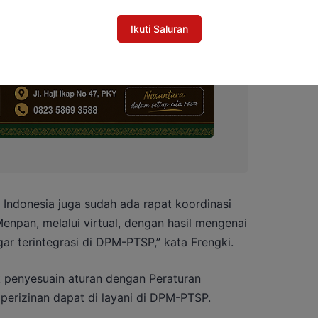
Ikuti Saluran
 Indonesia juga sudah ada rapat koordinasi
npan, melalui virtual, dengan hasil mengenai
ar terintegrasi di DPM-PTSP,” kata Frengki.
 penyesuain aturan dengan Peraturan
 perizinan dapat di layani di DPM-PTSP.