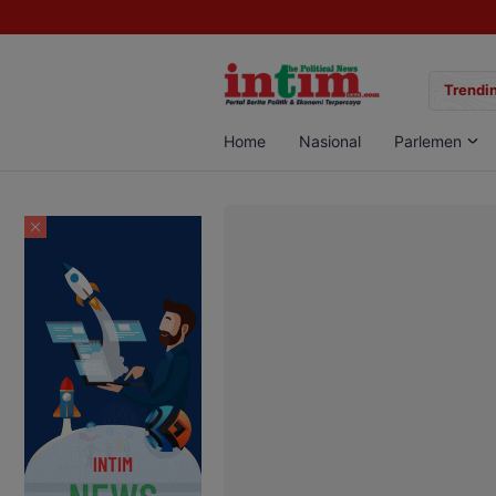
gan Sabu di Pangkalan Bun, Dua Pelaku Diamankan
Trendin
Home
Nasional
Parlemen