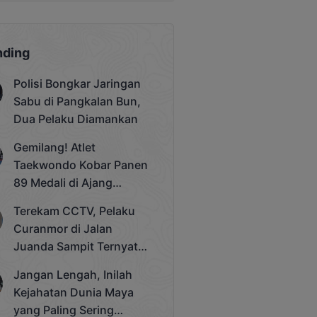
nding
Polisi Bongkar Jaringan
Sabu di Pangkalan Bun,
Dua Pelaku Diamankan
Gemilang! Atlet
Taekwondo Kobar Panen
89 Medali di Ajang
Bergengsi Rektor Unda
Terekam CCTV, Pelaku
Cup 2025
Curanmor di Jalan
Juanda Sampit Ternyata
Seorang PNS
Jangan Lengah, Inilah
Kejahatan Dunia Maya
yang Paling Sering