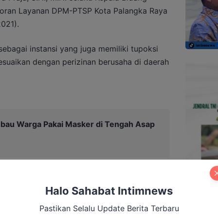
poran Layanan DPM-PTSP Kota Palangka Raya
021).
bagai instansi yang juga memiliki tupoksi
esuaikan dengan perizinan berusaha di daerah
Imbau Warga Pakai Masker di Tengah Asap
Halo Sahabat Intimnews
Pastikan Selalu Update Berita Terbaru