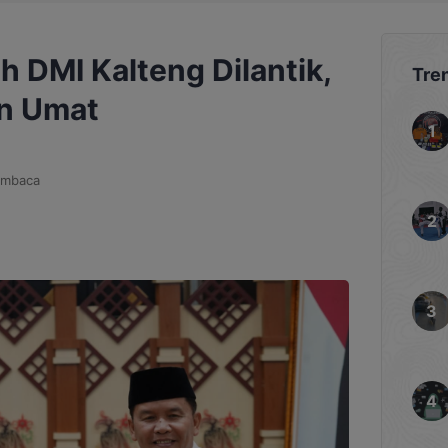
 DMI Kalteng Dilantik,
Tre
n Umat
embaca