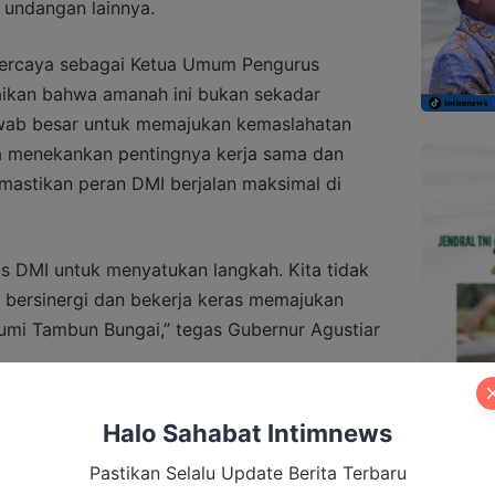
 undangan lainnya.
ipercaya sebagai Ketua Umum Pengurus
ikan bahwa amanah ini bukan sekadar
awab besar untuk memajukan kemaslahatan
a menekankan pentingnya kerja sama dan
mastikan peran DMI berjalan maksimal di
s DMI untuk menyatukan langkah. Kita tidak
ri bersinergi dan bekerja keras memajukan
mi Tambun Bungai,” tegas Gubernur Agustiar
an masjid memiliki fungsi strategis yang
Halo Sahabat Intimnews
berperan sebagai pusat pendidikan, dakwah,
Pastikan Selalu Update Berita Terbaru
uatan persaudaraan. Menurutnya, masjid harus