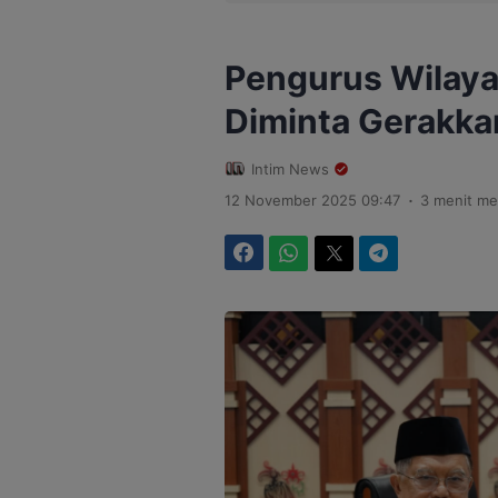
Pengurus Wilayah
Diminta Gerakka
Intim News
.
12 November 2025 09:47
3 menit m
Facebook
WhatsApp
Twitter
Telegram