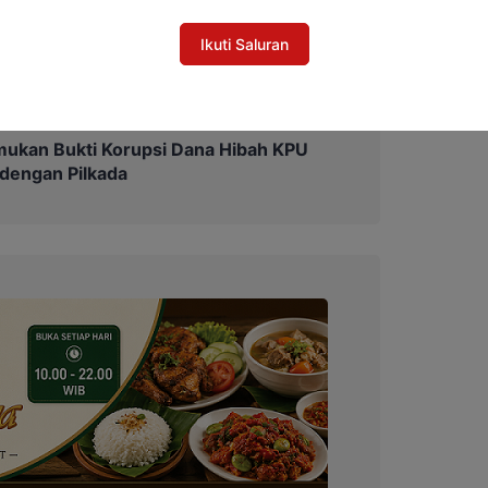
melahirkan generasi yang berilmu, berdaya
Ikuti Saluran
mukan Bukti Korupsi Dana Hibah KPU
 dengan Pilkada