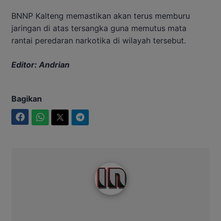
BNNP Kalteng memastikan akan terus memburu
jaringan di atas tersangka guna memutus mata
rantai peredaran narkotika di wilayah tersebut.
Editor: Andrian
Bagikan
Facebook
WhatsApp
Twitter
Telegram
Intim News