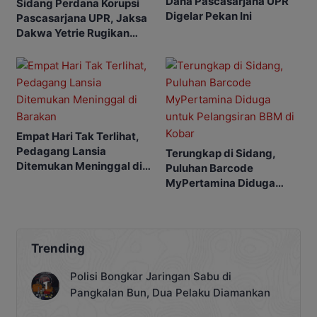
Dana Pascasarjana UPR
Sidang Perdana Korupsi
Digelar Pekan Ini
Pascasarjana UPR, Jaksa
Dakwa Yetrie Rugikan
Negara Rp2,4 Miliar
Empat Hari Tak Terlihat,
Pedagang Lansia
Terungkap di Sidang,
Ditemukan Meninggal di
Puluhan Barcode
Barakan
MyPertamina Diduga
untuk Pelangsiran BBM di
Kobar
Trending
Polisi Bongkar Jaringan Sabu di
Pangkalan Bun, Dua Pelaku Diamankan