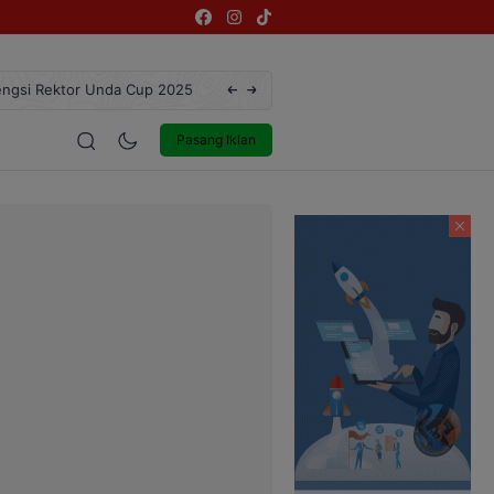
ngsi Rektor Unda Cup 2025
Terekam CCTV, Pelaku Curanmor di Jalan 
estyle
Entertainment
Pasang Iklan