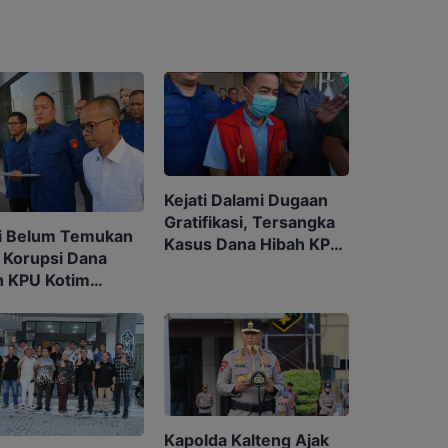
Kejati Dalami Dugaan
Gratifikasi, Tersangka
ti Belum Temukan
Kasus Dana Hibah KPU
 Korupsi Dana
Kotim Bisa Bertambah
h KPU Kotim
aitan dengan
da
Kapolda Kalteng Ajak