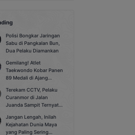
nding
Polisi Bongkar Jaringan
Sabu di Pangkalan Bun,
Dua Pelaku Diamankan
Gemilang! Atlet
Taekwondo Kobar Panen
89 Medali di Ajang
Bergengsi Rektor Unda
Terekam CCTV, Pelaku
Cup 2025
Curanmor di Jalan
Juanda Sampit Ternyata
Seorang PNS
Jangan Lengah, Inilah
Kejahatan Dunia Maya
yang Paling Sering