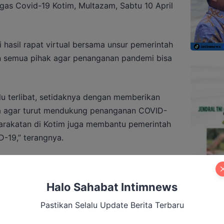
tgas Covid-19 Kotim, Multazam, Sabtu 10 April
hasil rapat virtual bersama unsur pemerintah
an semua pihak agar penanganan pandemi bisa
lu terlibat, setidaknya dengan memberikan
agar turut mendukung penanganan COVID-
yarakatan di Kotim juga membantu pemerintah
-19,” terangnya.
Halo Sahabat Intimnews
Imbau Warga Pakai Masker di Tengah Asap
Pastikan Selalu Update Berita Terbaru