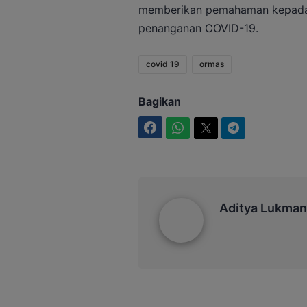
memberikan pemahaman kepada 
penanganan COVID-19.
covid 19
ormas
Bagikan
Facebook
WhatsApp
Twitter
Telegram
Aditya Lukmantoro
Aditya Lukman