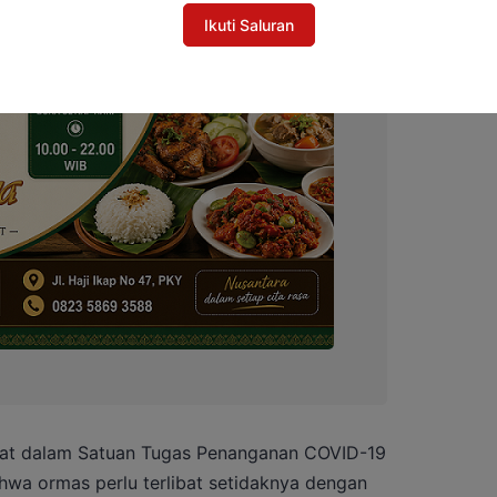
Ikuti Saluran
ibat dalam Satuan Tugas Penanganan COVID-19
wa ormas perlu terlibat setidaknya dengan