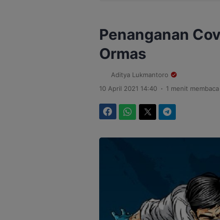
Penanganan Covi
Ormas
Aditya Lukmantoro
.
10 April 2021 14:40
1 menit membaca
Facebook
WhatsApp
Twitter
Telegram