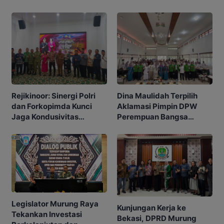
Angka Stunting
Rejikinoor: Sinergi Polri
Dina Maulidah Terpilih
dan Forkopimda Kunci
Aklamasi Pimpin DPW
Jaga Kondusivitas
Perempuan Bangsa
Murung Raya
Kalimantan Tengah
Legislator Murung Raya
Kunjungan Kerja ke
Tekankan Investasi
Bekasi, DPRD Murung