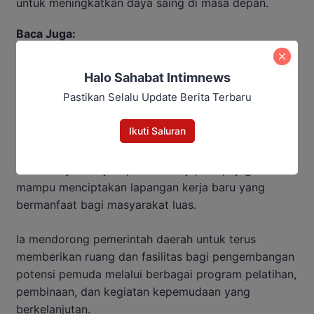
untuk meningkatkan daya saing di masa depan.
Baca Juga:
Dina Maulidah Terpilih Aklamasi
Halo Sahabat Intimnews
Pimpin DPW Perempuan Bangsa
Pastikan Selalu Update Berita Terbaru
Kalimantan Tengah
Ikuti Saluran
Dengan kemampuan tersebut, pemuda diharapkan
tidak hanya menjadi pencari kerja, tetapi juga
mampu menciptakan lapangan kerja baru yang
bermanfaat bagi masyarakat luas.
Ia mendorong pemerintah daerah untuk terus
memberikan ruang dan fasilitas bagi pengembangan
potensi pemuda melalui berbagai program pelatihan,
pembinaan, dan kegiatan kepemudaan yang
berkelanjutan.