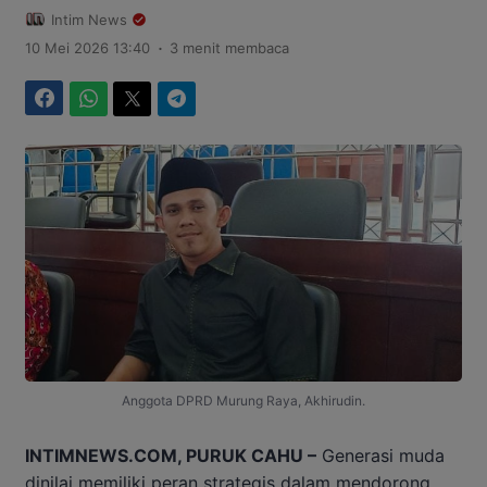
Intim News
.
10 Mei 2026 13:40
3 menit membaca
Facebook
WhatsApp
Twitter
Telegram
Anggota DPRD Murung Raya, Akhirudin.
INTIMNEWS.COM, PURUK CAHU –
Generasi muda
dinilai memiliki peran strategis dalam mendorong