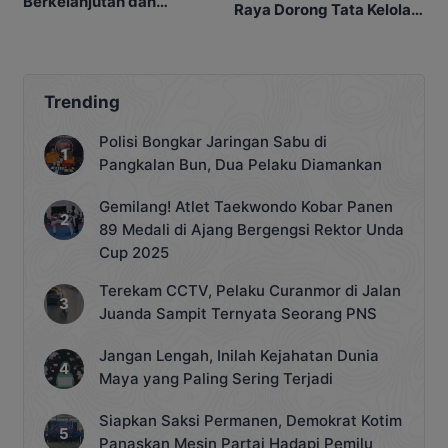
Berkelanjutan dan
Raya Dorong Tata Kelola
Berpihak kepada
Legislatif Lebih
Masyarakat
Profesional
Trending
Polisi Bongkar Jaringan Sabu di
Pangkalan Bun, Dua Pelaku Diamankan
Gemilang! Atlet Taekwondo Kobar Panen
89 Medali di Ajang Bergengsi Rektor Unda
Cup 2025
Terekam CCTV, Pelaku Curanmor di Jalan
Juanda Sampit Ternyata Seorang PNS
Jangan Lengah, Inilah Kejahatan Dunia
Maya yang Paling Sering Terjadi
Siapkan Saksi Permanen, Demokrat Kotim
Panaskan Mesin Partai Hadapi Pemilu