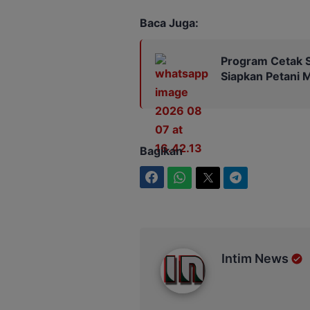
Baca Juga:
Program Cetak S
Siapkan Petani 
Bagikan
Facebook
WhatsApp
Twitter
Telegram
Intim News
Intim News