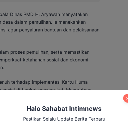
epala Dinas PMD H. Aryawan menyatakan
 desa dalam pemulihan. Ia menekankan
ansi agar penyaluran bantuan dan pelaksanaan
alam proses pemulihan, serta memastikan
emperkuat ketahanan sosial dan ekonomi
n.
enuh terhadap implementasi Kartu Huma
 sosial di tingkat masyarakat. Menurutnya,
 pemberdayaan masyarakat desa yang inklusif
Halo Sahabat Intimnews
Pastikan Selalu Update Berita Terbaru