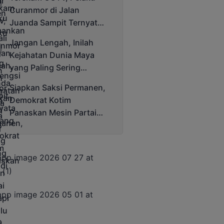
Cup 2025
Curanmor di Jalan
Juanda Sampit Ternyata
Seorang PNS
Jangan Lengah, Inilah
Kejahatan Dunia Maya
yang Paling Sering
Terjadi
Siapkan Saksi Permanen,
Demokrat Kotim
Panaskan Mesin Partai
Hadapi Pemilu 2029