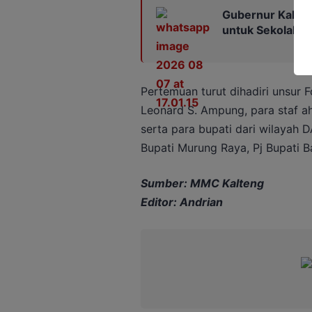
Gubernur Kalten
untuk Sekolah 
Pertemuan turut dihadiri unsur 
Leonard S. Ampung, para staf ah
serta para bupati dari wilayah D
Bupati Murung Raya, Pj Bupati Ba
Sumber: MMC Kalteng
Editor: Andrian