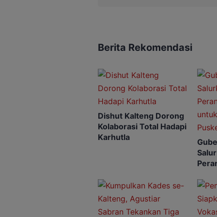
Berita Rekomendasi
Dishut Kalteng Dorong
Kolaborasi Total Hadapi
Karhutla
Gube
Salu
Peran
untu
Pusk