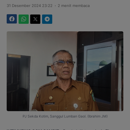
.
31 Desember 2024 23:22
2 menit membaca
Facebook
WhatsApp
Twitter
Telegram
PJ Sekda Kotim, Sanggul Lumban Gaol. (Ibrahim JM)