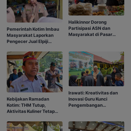
Halikinnor Dorong
Partisipasi ASN dan
Pemerintah Kotim Imbau
Masyarakat di Pasar
Masyarakat Laporkan
Ramadan Kotim
Pengecer Jual Elpiji
Melebihi HET
Irawati: Kreativitas dan
Inovasi Guru Kunci
Kebijakan Ramadan
Pengembangan
Kotim: THM Tutup,
Pendidikan di Kotim
Aktivitas Kuliner Tetap
Jalan