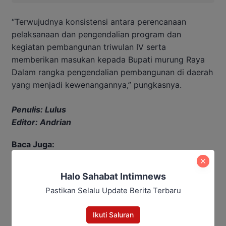
“Terwujudnya konsistensi antara perencanaan
pelaksanaan dan pengendalian program dan
kegiatan pembangunan triwulan IV serta
memberikan masukan kepada Bupati murung Raya
Dalam rangka pengendalian pembangunan di daerah
yang menjadi kewenangannya,” pungkasnya.
Penulis: Lulus
Editor: Andrian
Baca Juga:
DPMPTSP Sosialisasi Penerapan
Halo Sahabat Intimnews
OSS-RBA
Pastikan Selalu Update Berita Terbaru
Ikuti Saluran