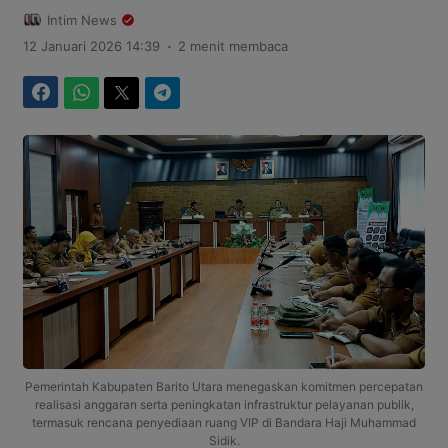
Intim News
.
12 Januari 2026 14:39
2 menit membaca
Facebook
WhatsApp
Twitter
Telegram
Pemerintah Kabupaten Barito Utara menegaskan komitmen percepatan
realisasi anggaran serta peningkatan infrastruktur pelayanan publik,
termasuk rencana penyediaan ruang VIP di Bandara Haji Muhammad
Sidik.