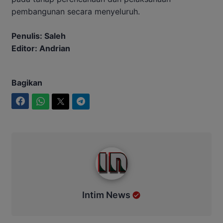
pembangunan secara menyeluruh.
Penulis: Saleh
Editor: Andrian
Bagikan
Facebook
WhatsApp
Twitter
Telegram
Intim News
Intim News