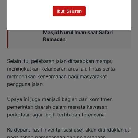
Baca Juga:
Ikuti Saluran
Bupati Barito Utara Resmikan
Masjid Nurul Iman saat Safari
Ramadan
Selain itu, pelebaran jalan diharapkan mampu
meningkatkan kelancaran arus lalu lintas serta
memberikan kenyamanan bagi masyarakat
pengguna jalan.
Upaya ini juga menjadi bagian dari komitmen
pemerintah daerah dalam menata kawasan
perkotaan agar lebih tertib dan terencana.
Ke depan, hasil inventarisasi aset akan ditindaklanjuti
pada tahap perencanaan dan pelaksanaan