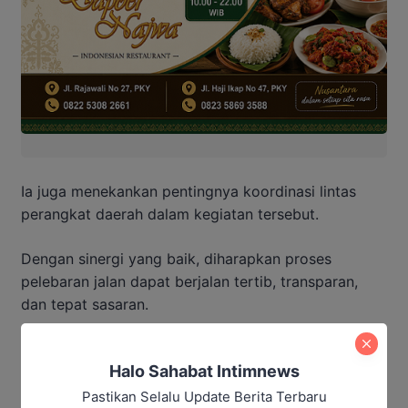
Ia juga menekankan pentingnya koordinasi lintas
perangkat daerah dalam kegiatan tersebut.
Dengan sinergi yang baik, diharapkan proses
pelebaran jalan dapat berjalan tertib, transparan,
dan tepat sasaran.
Pemerintah daerah berharap langkah ini dapat
Halo Sahabat Intimnews
mendukung percepatan pembangunan infrastruktur
di kawasan perkotaan.
Pastikan Selalu Update Berita Terbaru