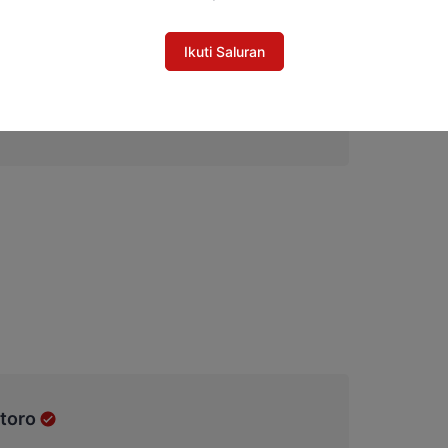
Ikuti Saluran
mukan Bukti Korupsi Dana Hibah KPU
 dengan Pilkada
toro