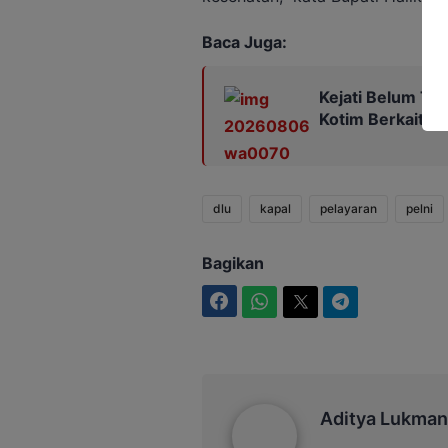
Baca Juga:
Kejati Belum Te
Kotim Berkaitan
dlu
kapal
pelayaran
pelni
Bagikan
Facebook
WhatsApp
Twitter
Telegram
Aditya Lukmantoro
Aditya Lukman