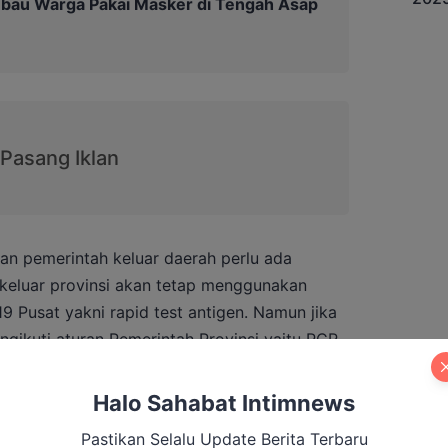
Imbau Warga Pakai Masker di Tengah Asap
an pemerintah keluar daerah perlu ada
 keluar provinsi akan tetap menggunakan
9 Pusat yakni rapid test antigen. Namun jika
gikuti aturan Pemerintah Provinsi yaitu PCR.
namun dengan protokol kesehatan. Yang pasti
Halo Sahabat Intimnews
 syarat apapun kecuali penerapan protokol
Pastikan Selalu Update Berita Terbaru
r.