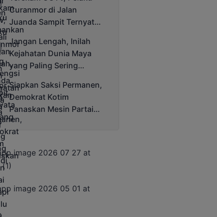
Cup 2025
Curanmor di Jalan
Juanda Sampit Ternyata
Seorang PNS
Jangan Lengah, Inilah
Kejahatan Dunia Maya
yang Paling Sering
Terjadi
Siapkan Saksi Permanen,
Demokrat Kotim
Panaskan Mesin Partai
Hadapi Pemilu 2029