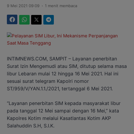
.
9 Mei 2021 09:09
1 menit membaca
Facebook
WhatsApp
Twitter
Telegram
INTIMNEWS.COM, SAMPIT – Layanan penerbitan
Surat Izin Mengemudi atau SIM, ditutup selama masa
libur Lebaran mulai 12 hingga 16 Mei 2021. Hal ini
sesuai surat telegram Kapolri nomor
ST/959/V/YAN.1.1./2021, tertanggal 6 Mei 2021.
“Layanan penerbitan SIM kepada masyarakat libur
pada tanggal 12 Mei sampai dengan 16 Mei,” kata
Kapolres Kotim melalui Kasatlantas Kotim AKP
Salahuddin S.H, S.I.K.