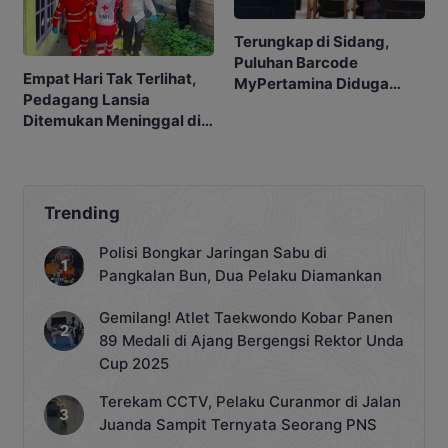
Terungkap di Sidang,
Puluhan Barcode
Empat Hari Tak Terlihat,
MyPertamina Diduga
Pedagang Lansia
untuk Pelangsiran BBM di
Ditemukan Meninggal di
Kobar
Barakan
Trending
Polisi Bongkar Jaringan Sabu di
Pangkalan Bun, Dua Pelaku Diamankan
Gemilang! Atlet Taekwondo Kobar Panen
89 Medali di Ajang Bergengsi Rektor Unda
Cup 2025
Terekam CCTV, Pelaku Curanmor di Jalan
Juanda Sampit Ternyata Seorang PNS