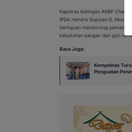
Kapolres Katingan AKBP Chandra 
IPDA Hendra Sopiyan D. Munthe
bertujuan mendorong pemanfaa
kebutuhan pangan dan gizi ruma
Baca Juga:
Kompolnas Turun
Penguatan Peni