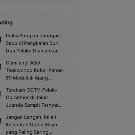
nding
Polisi Bongkar Jaringan
Sabu di Pangkalan Bun,
Dua Pelaku Diamankan
Gemilang! Atlet
Taekwondo Kobar Panen
89 Medali di Ajang
Bergengsi Rektor Unda
Terekam CCTV, Pelaku
Cup 2025
Curanmor di Jalan
Juanda Sampit Ternyata
Seorang PNS
Jangan Lengah, Inilah
Kejahatan Dunia Maya
yang Paling Sering