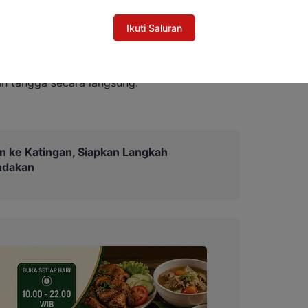
Ismawanto, S.I.K melalui Kapolsek Marikit
Ikuti Saluran
, S.H., menyampaikan bahwa program ini
tan pekarangan rumah untuk memenuhi
h tangga secara langsung.
 ke Katingan, Siapkan Langkah
ndakan