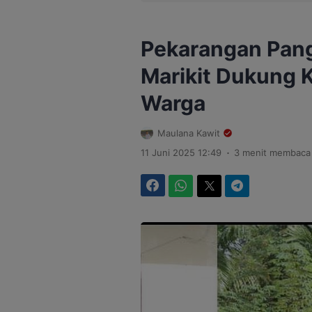
Pekarangan Pang
Marikit Dukung 
Warga
Maulana Kawit
.
11 Juni 2025 12:49
3 menit membaca
Facebook
WhatsApp
Twitter
Telegram