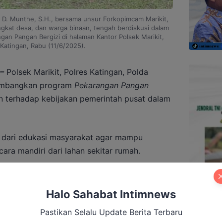
 D. Munthe, S.H., bersama unsur Forkopimcam Marikit,
ngkat desa, dan warga binaan, tengah berdiskusi dalam
gan Pangan Bergizi di halaman Kantor Polsek Marikit,
Katingan, Rabu (11/6/2025).
–
Polsek Marikit, Polres Katingan, Polda
gembangkan program
Pekarangan Pangan
 terhadap kebijakan pemerintah pusat dalam
n dari edukasi masyarakat agar mampu
ra mandiri dari lahan sekitar rumah.
ifkan oleh jajaran Polsek Marikit dengan
jumlah pihak, termasuk Pemerintah Kecamatan
Halo Sahabat Intimnews
t, UPTD Pertanian, para kepala desa, perangkat
Pastikan Selalu Update Berita Terbaru
pangan (PPL) pertanian.