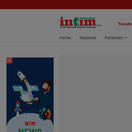
gan Sabu di Pangkalan Bun, Dua Pelaku Diamankan
Trendin
Home
Nasional
Parlemen