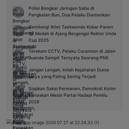
Polisi Bongkar Jaringan Sabu di
Pangkalan Bun, Dua Pelaku Diamankan
Gemilang! Atlet Taekwondo Kobar Panen
89 Medali di Ajang Bergengsi Rektor Unda
Cup 2025
Terekam CCTV, Pelaku Curanmor di Jalan
Juanda Sampit Ternyata Seorang PNS
Jangan Lengah, Inilah Kejahatan Dunia
Maya yang Paling Sering Terjadi
Siapkan Saksi Permanen, Demokrat Kotim
Panaskan Mesin Partai Hadapi Pemilu
2029