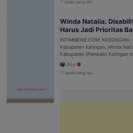
11 bulan
yang lalu
dijadwalkan berlangsung pada 
Lapangan Gagah Lurus, Kasongan
kegiatan yang digagas para pem
Winda Natalia: Disabi
sekadar […]
Harus Jadi Prioritas B
INTIMNEWE.COM, KASONGAN –
Kabupaten Katingan, Winda Nata
Kabupaten (Pemkab) Katingan m
kepada penyandang disabilitas,
Bitro
dari keluarga kurang mampu. M
12 bulan
yang lalu
disabilitas sering kali luput dari
pendistribusian berbagai progra
kata dia, mereka merupakan sal
sangat membutuhkan dukungan 