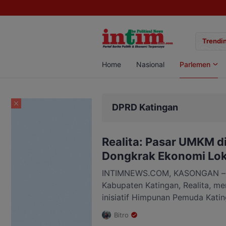
kwondo Kobar Panen 89 Medali di Ajang Bergengsi Rektor Unda Cup 20
Trendin
Home
Nasional
Parlemen
DPRD Katingan
Realita: Pasar UMKM d
Dongkrak Ekonomi Lok
INTIMNEWS.COM, KASONGAN –
Kabupaten Katingan, Realita, me
inisiatif Himpunan Pemuda Kati
menggelar hiburan rakyat bert
Bitro
Lomba Cosplay Kostum Jadul era