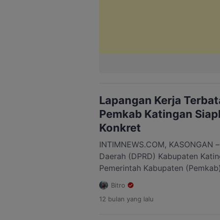
Lapangan Kerja Terba
Pemkab Katingan Siapk
Konkret
INTIMNEWS.COM, KASONGAN – D
Daerah (DPRD) Kabupaten Kati
Pemerintah Kabupaten (Pemkab) 
serius dalam menangani persoa
Bitro
Anggota DPRD Katingan, H. Han
12 bulan
yang lalu
kesempatan kerja masih menjadi
dihadapi masyarakat, terutama k