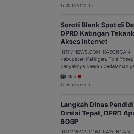
kualitas serta kesejahteraan te
12 bulan
yang lalu
bertugas di lapangan. Menurutn
merupakan terobosan positif pe
memperluas akses pendidikan. P
Soroti Blank Spot di 
menjawab kesenjangan pendidika
DPRD Katingan Tekank
[…]
Akses Internet
INTIMNEWS.COM, KASONGAN –
Kabupaten Katingan, Toni Yosep
banyaknya daerah pedalaman ya
akses internet. Kondisi ini, menu
Bitro
perhatian serius pemerintah dae
12 bulan
yang lalu
internet di era digital tidak lag
pelengkap. Menurutnya, akses j
kategori kebutuhan pokok masya
Langkah Dinas Pendid
kebutuhan dasar lain. “Di […]
Dinilai Tepat, DPRD Apr
BOSP
INTIMNEWS.COM, KASONGAN – W