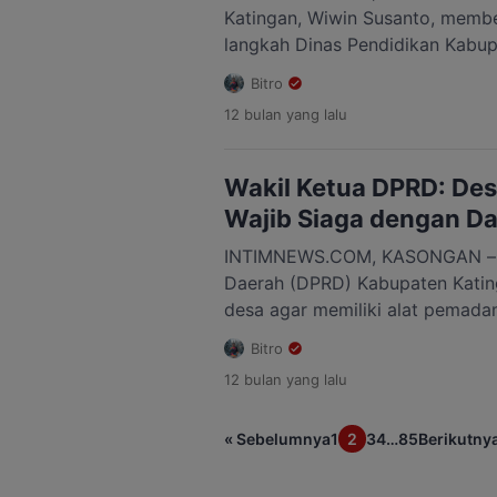
Katingan, Wiwin Susanto, member
langkah Dinas Pendidikan Kabup
menggelar sosialisasi terkait p
Bitro
Operasional Satuan Pendidikan (
12 bulan
yang lalu
membahas perencanaan berbasi
aplikasi ARKAS, hingga rekonsili
pendidikan SD, SMP, dan PAUD d
Wakil Ketua DPRD: Des
Sosialisasi berlangsung […]
Wajib Siaga dengan D
INTIMNEWS.COM, KASONGAN – D
Daerah (DPRD) Kabupaten Katin
desa agar memiliki alat pemada
khususnya jenis portable. Langka
Bitro
mengantisipasi dan meminimalisi
12 bulan
yang lalu
hutan dan lahan (karhutla) mau
penduduk. Wakil Ketua I DPRD K
« Sebelumnya
1
2
3
4
…
85
Berikutnya
Suriansyah, menegaskan bahwa 
pemadam di tingkat desa […]