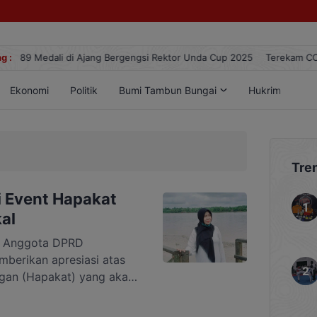
25
g :
Terekam CCTV, Pelaku Curanmor di Jalan Juanda Sampit Ternyata 
Ekonomi
Politik
Bumi Tambun Bungai
Hukrim
Lif
Tre
i Event Hapakat
al
 Anggota DPRD
mberikan apresiasi atas
ngan (Hapakat) yang akan
ajuk Happy Dangdut dan
 1970–1990-an. Acara ini