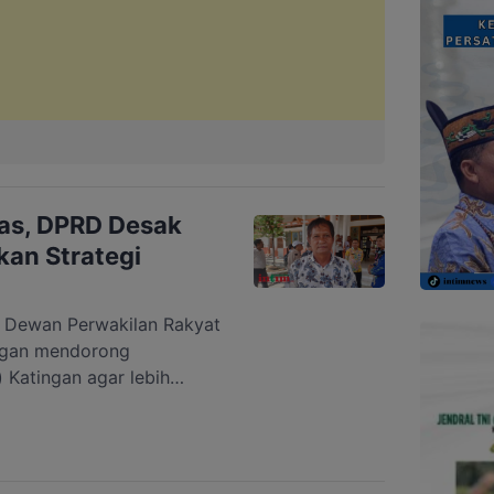
tas, DPRD Desak
an Strategi
ewan Perwakilan Rakyat
ngan mendorong
Katingan agar lebih
lan pengangguran.
afi, menyebut minimnya
 tantangan besar yang
alangan usia produktif.