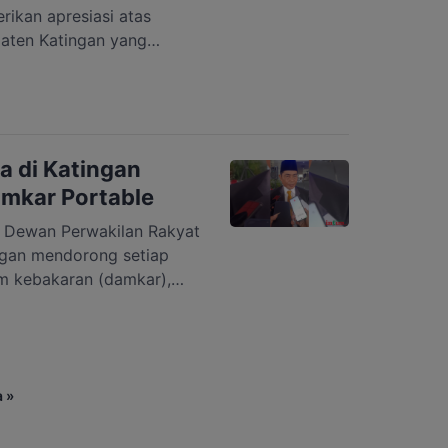
ikan apresiasi atas
aten Katingan yang
engelolaan Dana Bantuan
BOSP). Kegiatan ini juga
s data (PBD), penggunaan
asi aset untuk jenjang
i Kabupaten Katingan.
a di Katingan
amkar Portable
ewan Perwakilan Rakyat
gan mendorong setiap
m kebakaran (damkar),
h ini dinilai penting untuk
r terjadinya kebakaran
pun kebakaran rumah
atingan, Nanang
 »
kesiapan peralatan