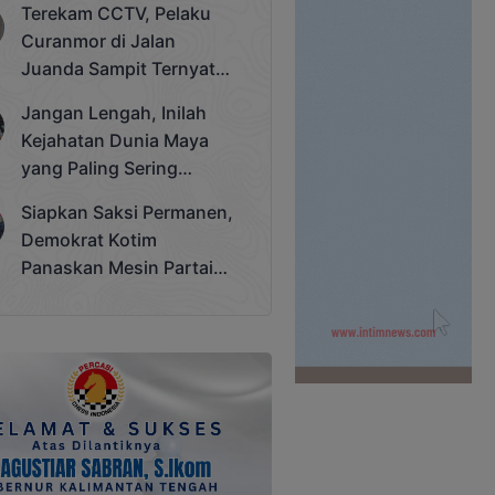
Terekam CCTV, Pelaku
Cup 2025
Curanmor di Jalan
Juanda Sampit Ternyata
Seorang PNS
Jangan Lengah, Inilah
Kejahatan Dunia Maya
yang Paling Sering
Terjadi
Siapkan Saksi Permanen,
Demokrat Kotim
Panaskan Mesin Partai
Hadapi Pemilu 2029