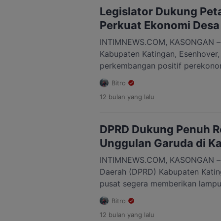
Kondisi ini, menurutnya, berpot
Legislator Dukung Pet
persoalan sosial apabila tidak s
Perkuat Ekonomi Desa
strategi […]
INTIMNEWS.COM, KASONGAN –
Kabupaten Katingan, Esenhover,
perkembangan positif perekono
Katingan khususnya di wilayah 
Bitro
kenaikan harga tandan buah seg
12 bulan
yang lalu
telah menjadi pemicu semangat
berkebun. Menurut Esenhover, 
terakhir pihaknya menerima bany
DPRD Dukung Penuh Re
masyarakat desa. Mayoritas men
Unggulan Garuda di K
[…]
INTIMNEWS.COM, KASONGAN – D
Daerah (DPRD) Kabupaten Katin
pusat segera memberikan lampu
rencana sekolah unggulan Garud
Bitro
direalisasikan di wilayahnya. Ha
12 bulan
yang lalu
langsung Wakil Ketua II DPRD Ka