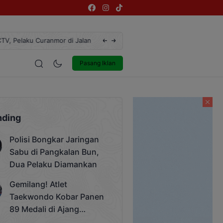
Seorang PNS
Jangan Lengah, Inilah Kejahatan Dunia May
estyle
Entertainment
Pasang Iklan
nding
Polisi Bongkar Jaringan
Sabu di Pangkalan Bun,
Dua Pelaku Diamankan
Gemilang! Atlet
Taekwondo Kobar Panen
89 Medali di Ajang
Bergengsi Rektor Unda