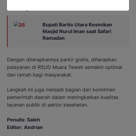
Baca Juga:
Bupati Barito Utara Resmikan
Masjid Nurul Iman saat Safari
Ramadan
Dengan diterapkannya parkir gratis, diharapkan
pelayanan di RSUD Muara Teweh semakin optimal
dan ramah bagi masyarakat.
Langkah ini juga menjadi bagian dari komitmen
pemerintah daerah dalam meningkatkan kualitas
layanan publik di sektor kesehatan.
Penulis: Saleh
Editor: Andrian