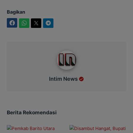
Bagikan
Facebook
WhatsApp
Twitter
Telegram
Intim News
Intim News
Berita Rekomendasi