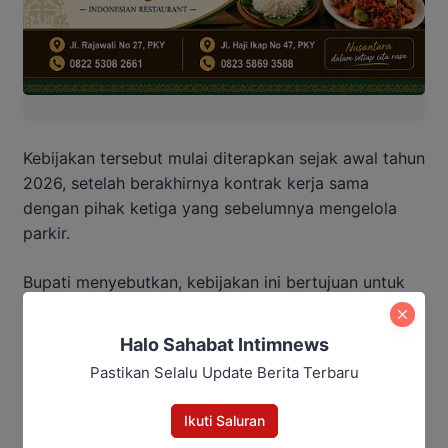
Kebijakan tersebut mulai diterapkan sejak awal tahun
2026, setelah berakhirnya kontrak kerja sama
dengan pihak ketiga yang sebelumnya mengelola
parkir.
Bupati menyebutkan, kebijakan ini bertujuan untuk
meringankan beban masyarakat dalam mengakses
layanan kesehatan.
Halo Sahabat Intimnews
Pastikan Selalu Update Berita Terbaru
Ia menilai, tidak seharusnya masyarakat masih
dibebani biaya tambahan saat berobat ke fasilitas
Ikuti Saluran
kesehatan milik pemerintah.